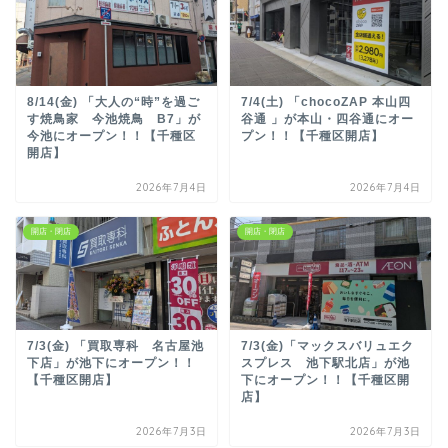
8/14(金) 「大人の“時”を過ご
7/4(土) 「chocoZAP 本山四
す焼鳥家 今池焼鳥 B7」が
谷通 」が本山・四谷通にオー
今池にオープン！！【千種区
プン！！【千種区開店】
開店】
2026年7月4日
2026年7月4日
開店・閉店
開店・閉店
7/3(金) 「買取専科 名古屋池
7/3(金)「マックスバリュエク
下店」が池下にオープン！！
スプレス 池下駅北店」が池
【千種区開店】
下にオープン！！【千種区開
店】
2026年7月3日
2026年7月3日