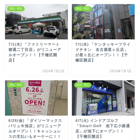
開店・閉店
開店・閉店
7/1(水) 「ファミリーマート
7/1(水) 「ケンタッキーフライ
都通二丁目店」がリニューア
ドチキン 名古屋星ヶ丘店」
ルオープン！！【千種区開
が星ヶ丘にオープン！！【千
店】
種区開店】
2026年7月2日
2026年7月1日
開店・閉店
開店・閉店
6/26(金) 「ダイソーマックス
4/7(火) インドアゴルフ
バリュ今池店」がリニューア
「Smart Golf 池下広小路通
ルオープン！！キャッシュレ
店」が池下にオープン！！
スの支払いもオーケーに！！
【千種区開店】