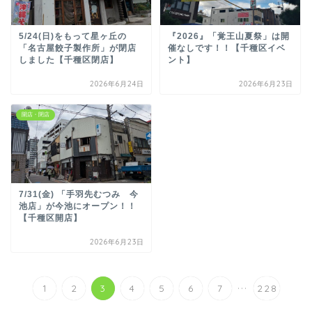
5/24(日)をもって星ヶ丘の
『2026』「覚王山夏祭」は開
「名古屋餃子製作所」が閉店
催なしです！！【千種区イベ
しました【千種区閉店】
ント】
2026年6月24日
2026年6月23日
開店・閉店
7/31(金) 「手羽先むつみ 今
池店」が今池にオープン！！
【千種区開店】
2026年6月23日
...
1
2
3
4
5
6
7
228