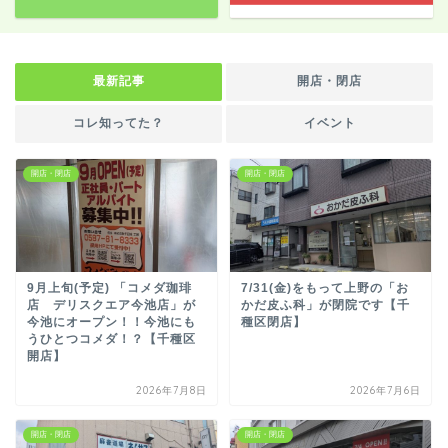
最新記事
開店・閉店
コレ知ってた？
イベント
開店・閉店
開店・閉店
9月上旬(予定) 「コメダ珈琲
7/31(金)をもって上野の「お
店 デリスクエア今池店」が
かだ皮ふ科」が閉院です【千
今池にオープン！！今池にも
種区閉店】
うひとつコメダ！？【千種区
開店】
2026年7月8日
2026年7月6日
開店・閉店
開店・閉店