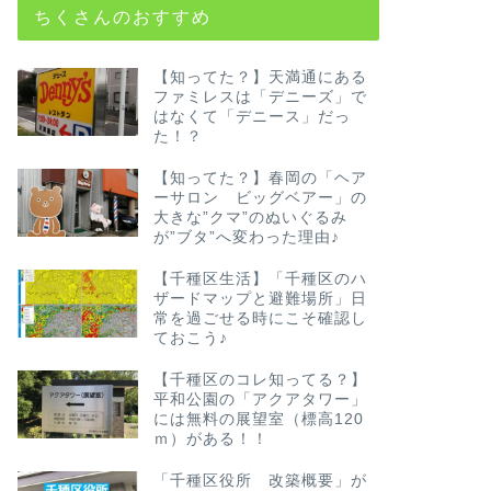
ちくさんのおすすめ
【知ってた？】天満通にある
ファミレスは「デニーズ」で
はなくて「デニース」だっ
た！？
【知ってた？】春岡の「ヘア
ーサロン ビッグベアー」の
大きな”クマ”のぬいぐるみ
が”ブタ”へ変わった理由♪
【千種区生活】「千種区のハ
ザードマップと避難場所」日
常を過ごせる時にこそ確認し
ておこう♪
【千種区のコレ知ってる？】
平和公園の「アクアタワー」
には無料の展望室（標高120
ｍ）がある！！
「千種区役所 改築概要」が