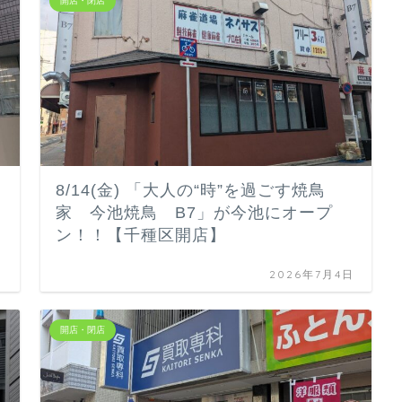
開店・閉店
8/14(金) 「大人の“時”を過ごす焼鳥
家 今池焼鳥 B7」が今池にオープ
ン！！【千種区開店】
日
2026年7月4日
開店・閉店