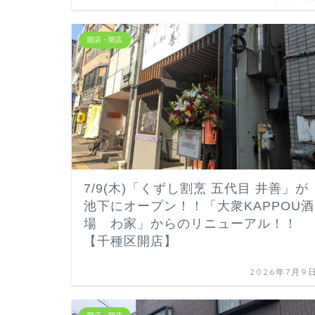
開店・閉店
7/9(木)「くずし割烹 五代目 井善」が
池下にオープン！！「大衆KAPPOU酒
場 わ家」からのリニューアル！！
【千種区開店】
2026年7月9