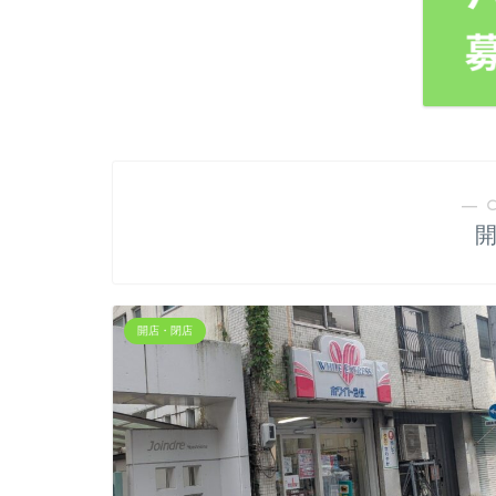
― 
開店・閉店