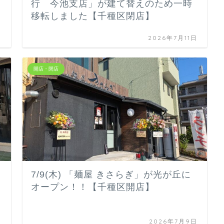
行 今池支店」が建て替えのため一時
移転しました【千種区閉店】
日
2026年7月11日
開店・閉店
7/9(木) 「麺屋 きさらぎ」が光が丘に
オープン！！【千種区開店】
日
2026年7月9日