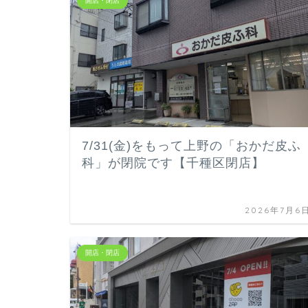
開店・閉店
7/31(金)をもって上野の「おかだ皮ふ
科」が閉院です【千種区閉店】
2026年7月6
開店・閉店