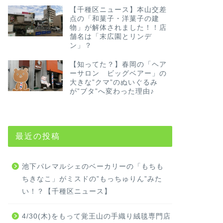
【千種区ニュース】本山交差
点の「和菓子・洋菓子の建
物」が解体されました！！店
舗名は「末広園とリンデ
ン」？
【知ってた？】春岡の「ヘア
ーサロン ビッグベアー」の
大きな”クマ”のぬいぐるみ
が”ブタ”へ変わった理由♪
最近の投稿
池下パレマルシェのベーカリーの「もちも
ちきなこ」がミスドの”もっちゅりん”みた
い！？【千種区ニュース】
4/30(木)をもって覚王山の手織り絨毯専門店