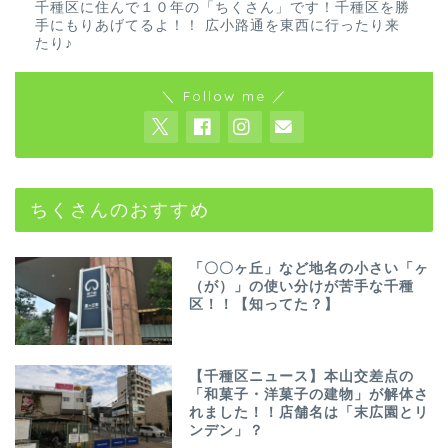
千種区に住んで１０年の「ちくさん」です！千種区を勝
手にもりあげてるよ！！ 広小路通を東西に行ったり来
たり♪
＼ Follow me ／
ちくさんのおすすめ
「〇〇ヶ丘」など地名の小さい「ヶ
（が）」の使い分けが苦手な千種
区！！【知ってた？】
【千種区ニュース】本山交差点の
「和菓子・洋菓子の建物」が解体さ
れました！！店舗名は「末広園とリ
ンデン」？