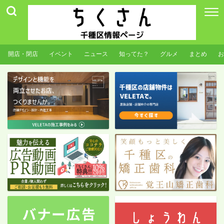
開店・閉店
イベント
ニュース
知ってた？
グルメ
まとめ
お