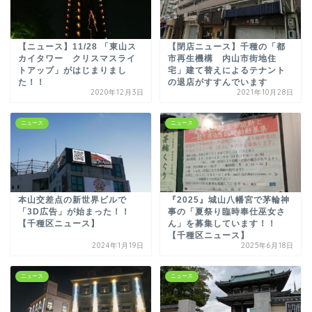
【ニュース】11/28 「東山ス
【閉店ニュース】千種の「都
カイタワー クリスマスライ
市再生機構 内山市街地住
トアップ」がはじまりまし
宅」建て替えによるテナント
た！！
の退店がすすんでいます
2020年12月3日
2021年10月28日
ニュース
ニュース
本山交差点の新世界ビルで
『2025』城山八幡宮で茅輪神
「3D広告」が始まった！！
事の「夏祭り臨時奉仕巫女さ
【千種区ニュース】
ん」を募集しています！！
【千種区ニュース】
2024年1月19日
2025年6月18日
ニュース
ニュース