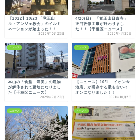
【2022】10/23 「覚王山
4/20(日) 「覚王山日泰寺」
ル・アンジェ教会」のイルミ
正門改修工事が終わりまし
ネーションが始まった！！
た！！【千種区ニュース】
2022年10月25日
2025年4月25日
ニュース
ニュース
本山の「食堂 寿美」の建物
【ニュース】10/1 「イオン今
が解体されて更地になりまし
池店」が現存する最も古いイ
た【千種区ニュース】
オンになりました！！
2025年2月23日
2021年10月5日
ニュース
イベント