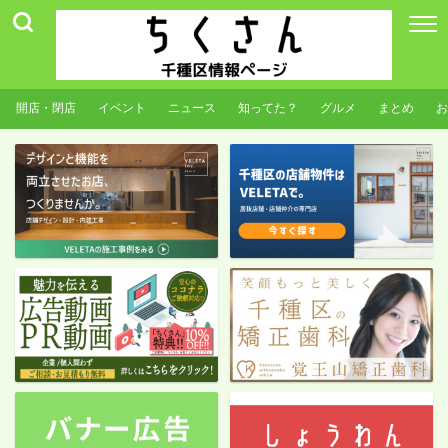
開店・閉店
イベント
ニュース
知ってた？
グルメ
まとめ
お