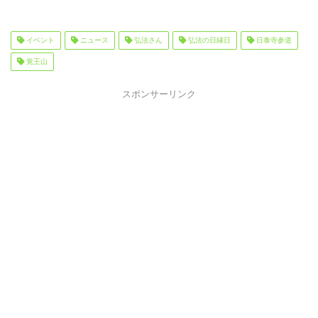
イベント
ニュース
弘法さん
弘法の日縁日
日泰寺参道
覚王山
スポンサーリンク