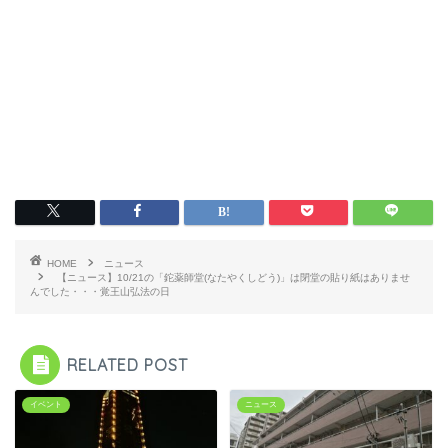
HOME
ニュース
【ニュース】10/21の「鉈薬師堂(なたやくしどう)」は閉堂の貼り紙はありませ
んでした・・・覚王山弘法の日
RELATED POST
イベント
ニュース