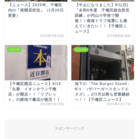
【ニュース】2020年、千種区
【中止になりました】9/1(日)
内の「桜開花状況」（3月26日
「令和6年度 千種区総合防災
更新）
訓練」が内山小学校で開
催！！南海トラフ地震にも備
えていきたい！！【千種区ニ
ュース】
2020年3月26日
2024年8月28日
ニュース
ニュース
【千種区開店ニュース】6/19
池下の「The Burger Stand -
「丸善 イオンタウン千種
N's -（ザバーガースタンドエ
店」が開店！！「リブレッ
ヌズ）」が3月以降も営業継続
ト」の跡地で書店が復活！！
へ！！【千種区ニュース】
2020年5月20日
2024年2月27日
スポンサーリンク