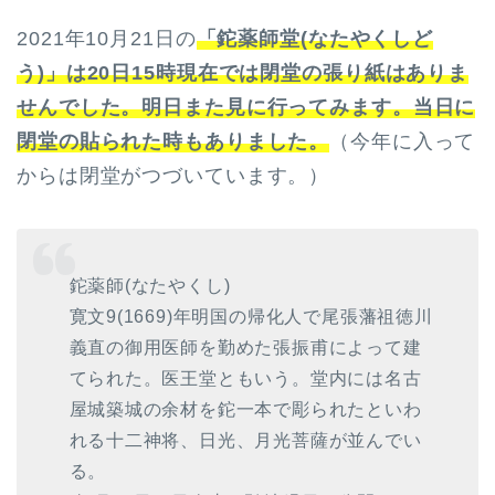
2021年10月21日の
「鉈薬師堂(なたやくしど
う)」
は20日15時現在では閉堂の張り紙はありま
せんでした。明日また見に行ってみます。当日に
閉堂の貼られた時もありました。
（今年に入って
からは閉堂がつづいています。）
鉈薬師(なたやくし)
寛文9(1669)年明国の帰化人で尾張藩祖徳川
義直の御用医師を勤めた張振甫によって建
てられた。医王堂ともいう。堂内には名古
屋城築城の余材を鉈一本で彫られたといわ
れる十二神将、日光、月光菩薩が並んでい
る。