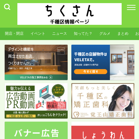
開店・閉店
イベント
ニュース
知ってた？
グルメ
まとめ
お