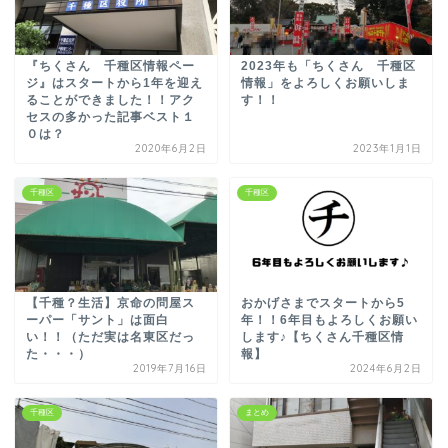
『ちくさん 千種区情報ペー
2023年も「ちくさん 千種区
ジ』はスタートから1年を迎え
情報」をよろしくお願いしま
ることができました！！アク
す！！
セスの多かった記事ベスト１
０は？
2020年6月2日
2023年1月1日
千種区
千種区
【千種？生活】京命の問屋ス
おかげさまでスタートから5
ーパー「サント」は面白
年！！6年目もよろしくお願い
い！！（ただ実は名東区だっ
します♪【ちくさん千種区情
た・・・）
報】
2019年7月16日
2024年6月2日
千種区
まとめ