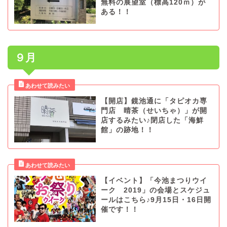
無料の展望室（標高120ｍ）が
ある！！
９月
【開店】鏡池通に「タピオカ専
門店 晴茶（せいちゃ）」が開
店するみたい♪閉店した「海鮮
館」の跡地！！
【イベント】「今池まつりウイ
ーク 2019」の会場とスケジュ
ールはこちら♪9月15日・16日開
催です！！