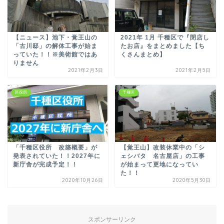
【ニュース】池下・覚王山の
2021年 1月 千種区で『閉店し
「古川邸」の解体工事が始ま
たお店』をまとめました【ち
っていた！！※美術館ではあ
くさんまとめ】
りません
2021年2月3日
2021年2月5日
区役所
千種区
「千種区役所 改築概要」が
【覚王山】改装休業中の「シ
発表されていた！！2027年に
ェシバタ 名古屋店」の工事
新庁舎が完成予定！！
が始まって更地になってい
た！！
2020年10月26日
2020年5月30日
スポンサーリンク