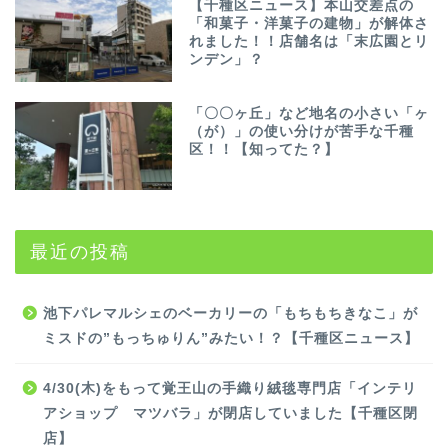
【千種区ニュース】本山交差点の
「和菓子・洋菓子の建物」が解体さ
れました！！店舗名は「末広園とリ
ンデン」？
「〇〇ヶ丘」など地名の小さい「ヶ
（が）」の使い分けが苦手な千種
区！！【知ってた？】
最近の投稿
池下パレマルシェのベーカリーの「もちもちきなこ」が
ミスドの”もっちゅりん”みたい！？【千種区ニュース】
4/30(木)をもって覚王山の手織り絨毯専門店「インテリ
アショップ マツバラ」が閉店していました【千種区閉
店】