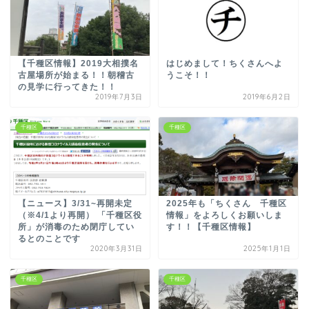
【千種区情報】2019大相撲名
はじめまして！ちくさんへよ
古屋場所が始まる！！朝稽古
うこそ！！
の見学に行ってきた！！
2019年7月3日
2019年6月2日
千種区
千種区
【ニュース】3/31~再開未定
2025年も「ちくさん 千種区
（※4/1より再開） 「千種区役
情報」をよろしくお願いしま
所」が消毒のため閉庁してい
す！！【千種区情報】
るとのことです
2020年3月31日
2025年1月1日
千種区
千種区