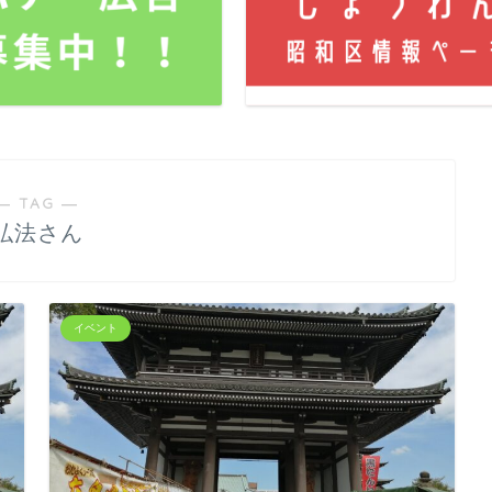
― TAG ―
弘法さん
イベント