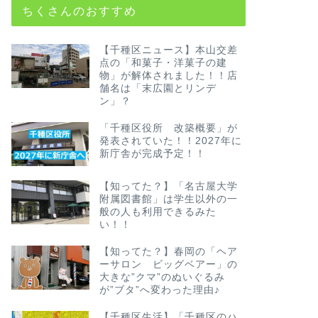
ちくさんのおすすめ
【千種区ニュース】本山交差
点の「和菓子・洋菓子の建
物」が解体されました！！店
舗名は「末広園とリンデ
ン」？
「千種区役所 改築概要」が
発表されていた！！2027年に
新庁舎が完成予定！！
【知ってた？】「名古屋大学
附属図書館」は学生以外の一
般の人も利用できるみた
い！！
【知ってた？】春岡の「ヘア
ーサロン ビッグベアー」の
大きな”クマ”のぬいぐるみ
が”ブタ”へ変わった理由♪
【千種区生活】「千種区のハ