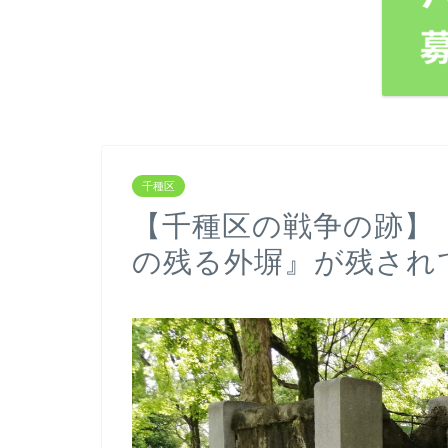
千種区
【千種区の戦争の跡】
の残る外塀』が残され