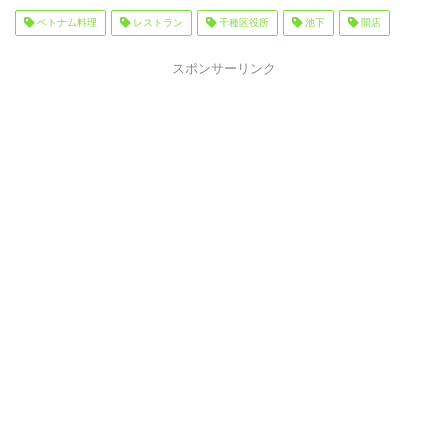
ベトナム料理
レストラン
千種区役所
池下
開店
スポンサーリンク