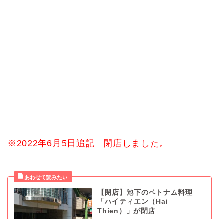
※2022年6月5日追記 閉店しました。
【閉店】池下のベトナム料理
「ハイティエン（Hai
Thien）」が閉店