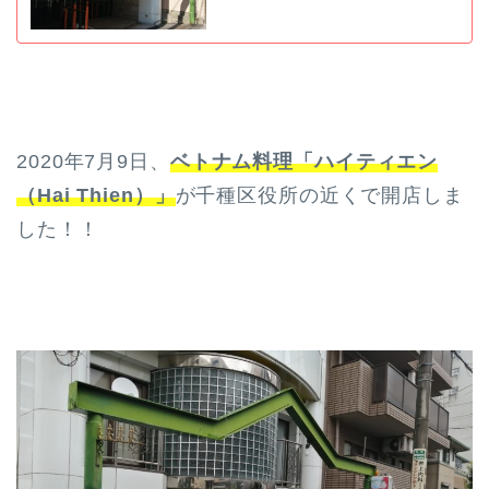
2020年7月9日、
ベトナム料理
「ハイティエン
（Hai Thien）」
が千種区役所の近くで開店しま
した！！