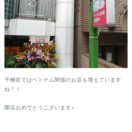
千種区ではベトナム関係のお店も増えています
ね！！
開店おめでとうございます♪