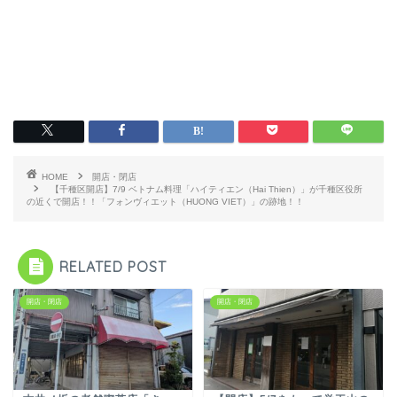
HOME
開店・閉店
【千種区開店】7/9 ベトナム料理「ハイティエン（Hai Thien）」が千種区役所
の近くで開店！！「フォンヴィエット（HUONG VIET）」の跡地！！
RELATED POST
開店・閉店
開店・閉店