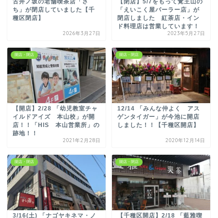
古井ノ坂の老舗喫茶店「さ
【閉店】5/7をもって覚王山の
ち」が閉店していました【千
「えいこく屋パーラー店」が
種区閉店】
閉店しました 紅茶店・イン
ド料理店は営業しています！
2026年3月27日
2023年5月27日
開店・閉店
開店・閉店
【開店】2/28 「幼児教室チャ
12/14 「みんな仲よく アス
イルドアイズ 本山校」が開
ゲンタイガー」が今池に開店
店！！「HIS 本山営業所」の
しました！！【千種区開店】
跡地！！
2021年2月28日
2020年12月14日
開店・閉店
開店・閉店
3/16(土) 「ナゴヤキネマ・ノ
【千種区開店】2/18 「藍雅喫