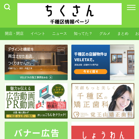
開店・閉店
イベント
ニュース
知ってた？
グルメ
まとめ
お