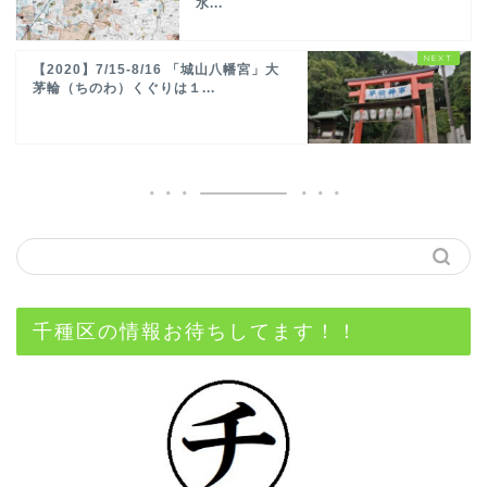
水...
【2020】7/15-8/16 「城山八幡宮」大
茅輪（ちのわ）くぐりは１...
千種区の情報お待ちしてます！！