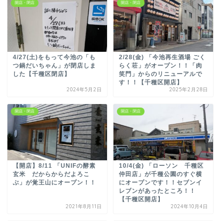
開店・閉店
開店・閉店
4/27(土)をもって今池の「も
2/28(金) 「今池再生酒場 ごく
つ鍋だいちゃん」が閉店しま
らく荘」がオープン！！「肉
した【千種区閉店】
笑門」からのリニューアルで
す！！【千種区開店】
2024年5月2日
2025年2月28日
開店・閉店
開店・閉店
【開店】8/11 「UNIFの酵素
10/4(金) 「ローソン 千種区
玄米 だからからだよろこ
仲田店」が千種公園のすぐ横
ぶ」が覚王山にオープン！！
にオープンです！！セブンイ
レブンがあったところ！！
【千種区開店】
2021年8月11日
2024年10月4日