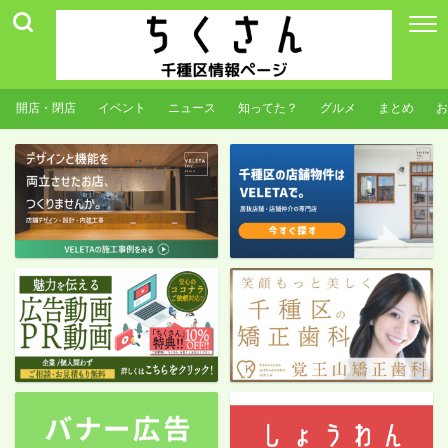
開店・閉店
イベント
ニュース
知ってた？
グルメ
まとめ
お