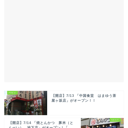
【開店】7/13 「中国食堂 はまゆう茶
屋ヶ坂店」がオープン！！
【開店】7/14 「焼とんかつ 豚米（と
んべい） 池下店」がオープン！「...