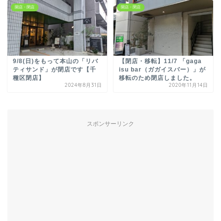
開店・閉店
開店・閉店
9/8(日)をもって本山の「リバ
【閉店・移転】11/7 「gaga
ティサンド」が閉店です【千
isu bar（ガガイスバー）」が
種区閉店】
移転のため閉店しました。
2024年8月31日
2020年11月14日
スポンサーリンク