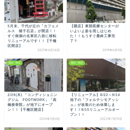
5月末、千代が丘の「カフェメ
【開店】東部医療センターが
ルス 猪子石店」が閉店！！
いよいよ姿を現しはじめ
すぐ南側の名東区八前に移転
た！！もうすぐ最終工事完
リニューアルです！！【千種
了？
区閉店】
2025年4月26日
2019年6月9日
開店・閉店
開店・閉店
2/29(木) 「コンディショニン
【リニューアル】8/22～9/14
グジム FOOTWORK」「高
池下の「フォルテシモアッシ
橋接骨院」が池下にオープ
ュ」が改装のため休業しま
ン！！【千種区開店】
す！！9/15リニューアルオー
プン！！
2024年3月4日
2022年7月31日