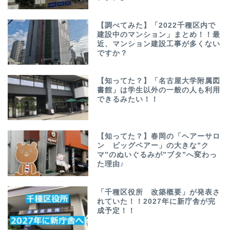
【調べてみた】「2022千種区内で
建設中のマンション」まとめ！！最
近、マンション建設工事が多くない
ですか？
【知ってた？】「名古屋大学附属図
書館」は学生以外の一般の人も利用
できるみたい！！
【知ってた？】春岡の「ヘアーサロ
ン ビッグベアー」の大きな”ク
マ”のぬいぐるみが”ブタ”へ変わっ
た理由♪
「千種区役所 改築概要」が発表さ
れていた！！2027年に新庁舎が完
成予定！！