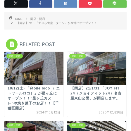
HOME
開店・閉店
【開店】7/13 「天ぷら食堂 タモン」が今池にオープン！！
RELATED POST
開店・閉店
開店・閉店
10/12(土) 「étoile locö （ エ
【閉店】21/1/31 「JOY FIT
トワールロコ）」が星ヶ丘に
24（ジョイフィット24）名古
オープン！！”星ヶ丘カヌ
屋東山公園」が閉店します。
レ”や焼き菓子のお店！！【千
種区開店】
2024年10月12日
2020年12月28日
開店・閉店
開店・閉店