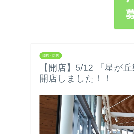
開店・閉店
【開店】5/12 「星
開店しました！！