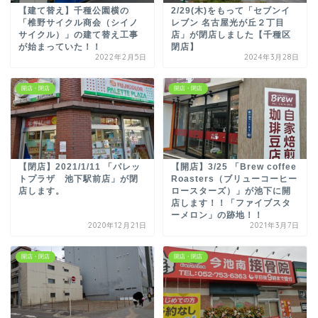
【建て替え】千種公園横の
2/29(木)をもって「セブンイ
「椎野サイクル商会（シイノ
レブン 名古屋光が丘２丁目
サイクル）」の建て替え工事
店」が閉店しました【千種区
が始まっていた！！
閉店】
2022年2月5日
2024年3月28日
開店・閉店
開店・閉店
【閉店】2021/1/11 「パレッ
【開店】3/25 「Brew coffee
トプラザ 池下駅前店」が閉
Roasters（ブリューコーヒー
店します。
ロースターズ）」が池下に開
店します！！「ファイブスタ
ーメロン」の跡地！！
2020年12月21日
2021年3月7日
開店・閉店
開店・閉店