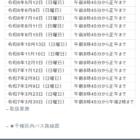
→取扱業務
→★千種区内バス路線図