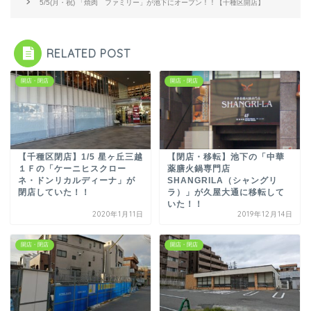
5/5(月・祝) 「焼肉 ファミリー」が池下にオープン！！【千種区開店】
RELATED POST
開店・閉店
開店・閉店
【千種区閉店】1/5 星ヶ丘三越
【閉店・移転】池下の「中華
１Ｆの「ケーニヒスクロー
薬膳火鍋専門店
ネ・ドンリカルディーナ」が
SHANGRILA（シャングリ
閉店していた！！
ラ）」が久屋大通に移転して
いた！！
2020年1月11日
2019年12月14日
開店・閉店
開店・閉店