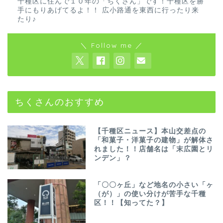
千種区に住んで１０年の「ちくさん」です！千種区を勝
手にもりあげてるよ！！ 広小路通を東西に行ったり来
たり♪
＼ Follow me ／
ちくさんのおすすめ
【千種区ニュース】本山交差点の
「和菓子・洋菓子の建物」が解体さ
れました！！店舗名は「末広園とリ
ンデン」？
「〇〇ヶ丘」など地名の小さい「ヶ
（が）」の使い分けが苦手な千種
区！！【知ってた？】