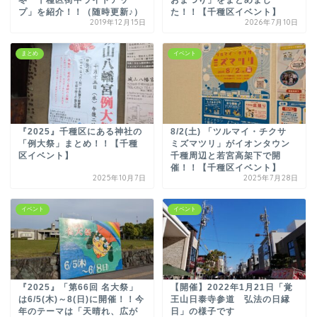
冬 千種区街中ライトアッ
おまつり」をまとめまし
プ」を紹介！！（随時更新♪）
た！！【千種区イベント】
2019年12月15日
2026年7月10日
まとめ
イベント
『2025』千種区にある神社の
8/2(土) 「ツルマイ・チクサ
「例大祭」まとめ！！【千種
ミズマツリ」がイオンタウン
区イベント】
千種周辺と若宮高架下で開
催！！【千種区イベント】
2025年10月7日
2025年7月28日
イベント
イベント
『2025』「第66回 名大祭」
【開催】2022年1月21日「覚
は6/5(木)～8(日)に開催！！今
王山日泰寺参道 弘法の日縁
年のテーマは「天晴れ、広が
日」の様子です