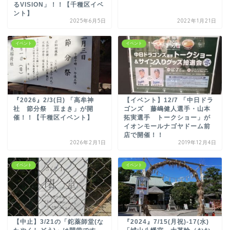
るVISION」！！【千種区イベ
ント】
2025年6月5日
2022年1月21日
イベント
イベント
『2026』2/3(日) 「高牟神
【イベント】12/7 「中日ドラ
社 節分祭 豆まき」が開
ゴンズ 藤嶋健人選手・山本
催！！【千種区イベント】
拓実選手 トークショー」が
イオンモールナゴヤドーム前
店で開催！！
2026年2月1日
2019年12月4日
イベント
イベント
【中止】3/21の「鉈薬師堂(な
『2024』7/15(月祝)-17(水)