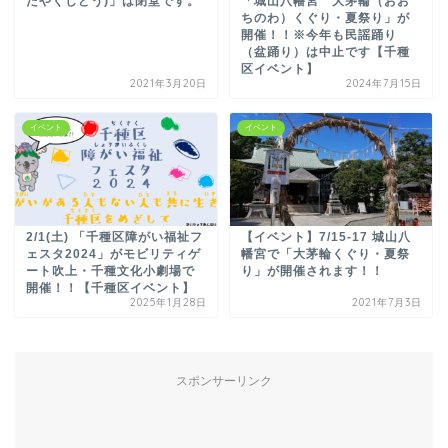
たやくしどう)」は閉堂です。
「城山八幡宮 大茅輪（おお
ちのわ）くぐり・夏祭り」が
開催！！※今年も民謡踊り
（盆踊り）は中止です【千種
区イベント】
2021年3月20日
2024年7月15日
イベント
イベント
2/1(土) 「千種区障がい福祉フ
【イベント】7/15-17 城山八
ェスタ2024」がモビリティゲ
幡宮で「大茅輪くぐり・夏祭
ート吹上・千種文化小劇場で
り」が開催されます！！
開催！！【千種区イベント】
2025年1月28日
2021年7月3日
スポンサーリンク