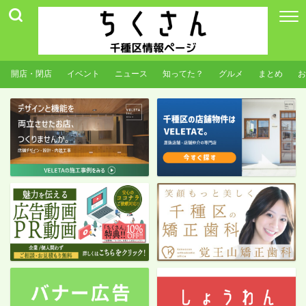
開店・閉店
イベント
ニュース
知ってた？
グルメ
まとめ
お