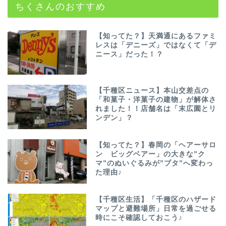
ちくさんのおすすめ
【知ってた？】天満通にあるファミ
レスは「デニーズ」ではなくて「デ
ニース」だった！？
【千種区ニュース】本山交差点の
「和菓子・洋菓子の建物」が解体さ
れました！！店舗名は「末広園とリ
ンデン」？
【知ってた？】春岡の「ヘアーサロ
ン ビッグベアー」の大きな”ク
マ”のぬいぐるみが”ブタ”へ変わっ
た理由♪
【千種区生活】「千種区のハザード
マップと避難場所」日常を過ごせる
時にこそ確認しておこう♪