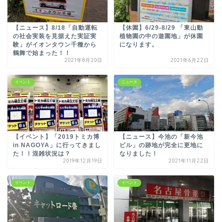
【ニュース】8/18「自動運転
【休園】6/29-8/29 「東山動
の社会実装を見据えた実証実
植物園の中の遊園地」が休園
験」がイオンタウン千種から
になります。
鶴舞で始まった！！
2021年8月20日
2021年6月22日
イベント
ニュース
【イベント】「2019トミカ博
【ニュース】今池の「新今池
in NAGOYA」に行ってきまし
ビル」の跡地が完全に更地に
た！！混雑状況は？
なりました！
2019年12月19日
2021年11月22日
イベント
イベント