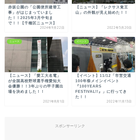
赤坂公園の「公園便所建替工
【ニュース】「レクサス覚王
事」がはじまっていまし
山」の外観が見え始めた！！
た！！2025年3月中旬ま
で！！【千種区ニュース】
2024年9月22日
2022年5月20日
ニュース
イベント
【ニュース】「愛工大名電」
【イベント】11/12「市営交通
が全国高校野球選手権愛知大
100年祭メインイベント
会優勝！！3年ぶりの甲子園出
『100YEARS
場を決めました！！
FESTIVAL!!』」に行ってき
た！！
2021年8月1日
2022年11月13日
スポンサーリンク