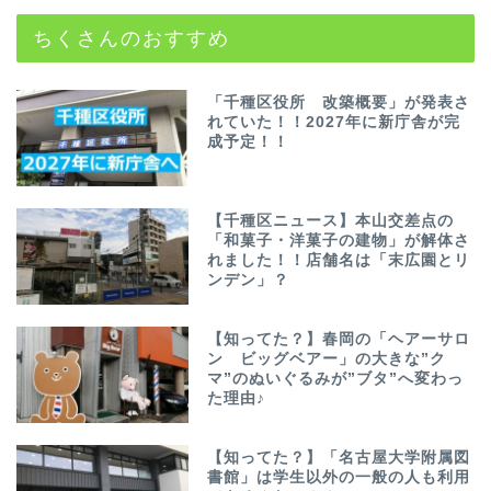
ちくさんのおすすめ
「千種区役所 改築概要」が発表さ
れていた！！2027年に新庁舎が完
成予定！！
【千種区ニュース】本山交差点の
「和菓子・洋菓子の建物」が解体さ
れました！！店舗名は「末広園とリ
ンデン」？
【知ってた？】春岡の「ヘアーサロ
ン ビッグベアー」の大きな”ク
マ”のぬいぐるみが”ブタ”へ変わっ
た理由♪
【知ってた？】「名古屋大学附属図
書館」は学生以外の一般の人も利用