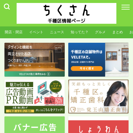
開店・閉店
イベント
ニュース
知ってた？
グルメ
まとめ
お