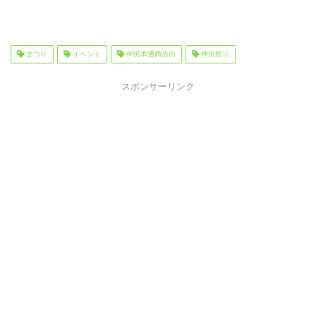
まつり
イベント
仲田本通商店街
仲田祭り
スポンサーリンク