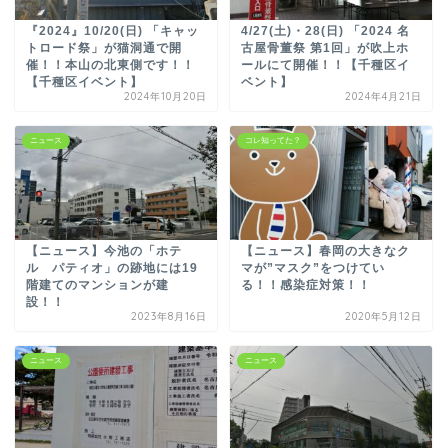
『2024』10/20(日) 「キャッ
4/27(土)・28(日) 「2024 名
トロード祭」が猫洞通で開
古屋骨董祭 第1回」が吹上ホ
催！！本山の北東側です！！
ールにて開催！！【千種区イ
【千種区イベント】
ベント】
2024年10月20日
2024年4月21日
ニュース
コレ知ってた？
【ニュース】今池の「ホテ
【ニュース】春岡の大きなク
ル パティオ」の跡地には19
マが”マスク”をつけてい
階建てのマンションが建
る！！感染症対策！！
設！！
2023年8月16日
2020年5月12日
ニュース
ニュース