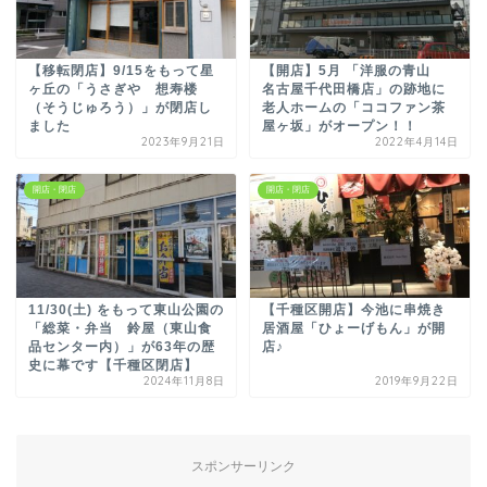
【移転閉店】9/15をもって星
【開店】5月 「洋服の青山
ヶ丘の「うさぎや 想寿楼
名古屋千代田橋店」の跡地に
（そうじゅろう）」が閉店し
老人ホームの「ココファン茶
ました
屋ヶ坂」がオープン！！
2023年9月21日
2022年4月14日
開店・閉店
開店・閉店
11/30(土) をもって東山公園の
【千種区開店】今池に串焼き
「総菜・弁当 鈴屋（東山食
居酒屋「ひょーげもん」が開
品センター内）」が63年の歴
店♪
史に幕です【千種区閉店】
2024年11月8日
2019年9月22日
スポンサーリンク