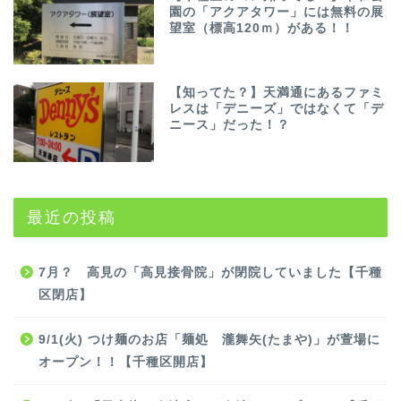
園の「アクアタワー」には無料の展
望室（標高120ｍ）がある！！
【知ってた？】天満通にあるファミ
レスは「デニーズ」ではなくて「デ
ニース」だった！？
最近の投稿
7月？ 高見の「高見接骨院」が閉院していました【千種
区閉店】
9/1(火) つけ麺のお店「麺処 瀧舞矢(たまや)」が萱場に
オープン！！【千種区開店】