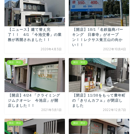
【ニュース】建て替え完
【開店】10/1「名鉄協商パー
了！！ 4/1 「今池交番」の業
キング 日泰寺」がオープ
務が再開されました！！
ン！！レクサス覚王山の向か
い！！
2020年4月3日
2022年10月4日
開店・閉店
開店・閉店
【開店】4/24 「クライミング
【閉店】11/30をもって豊年町
ジムクオーレ 今池店」が開
の「きりんカフェ」が閉店し
店しました！！
ました
2021年5月1日
2022年12月7日
開店・閉店
開店・閉店