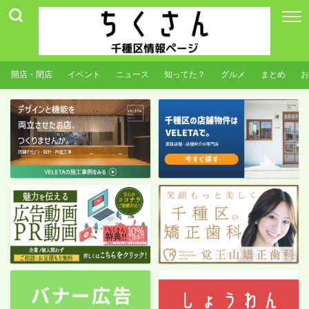
開店・閉店
イベント
ニュース
知ってた？
グルメ
まとめ
お