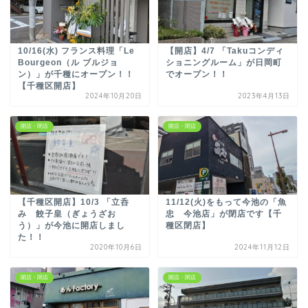
10/16(水) フランス料理「Le
【開店】4/7 「Takuコンディ
Bourgeon（ル ブルジョ
ショニングルーム」が日岡町
ン）」が千種にオープン！！
でオープン！！
【千種区開店】
2024年10月20日
2023年4月13日
開店・閉店
開店・閉店
【千種区開店】10/3 「立呑
11/12(火)をもって今池の「魚
み 餃子皇（ぎょうざお
忠 今池店」が閉店です【千
う）」が今池に開店しまし
種区閉店】
た！！
2020年10月6日
2024年11月12日
開店・閉店
開店・閉店