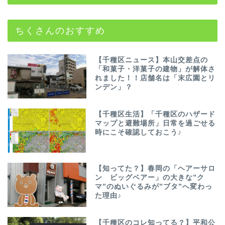
ちくさんのおすすめ
【千種区ニュース】本山交差点の
「和菓子・洋菓子の建物」が解体さ
れました！！店舗名は「末広園とリ
ンデン」？
【千種区生活】「千種区のハザード
マップと避難場所」日常を過ごせる
時にこそ確認しておこう♪
【知ってた？】春岡の「ヘアーサロ
ン ビッグベアー」の大きな”ク
マ”のぬいぐるみが”ブタ”へ変わっ
た理由♪
【千種区のコレ知ってる？】平和公