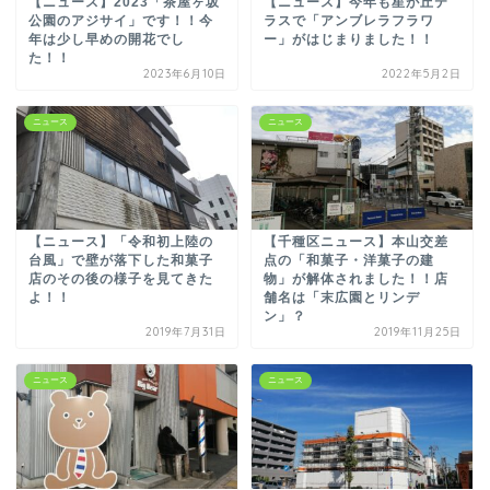
【ニュース】2023「茶屋ヶ坂
【ニュース】今年も星が丘テ
公園のアジサイ」です！！今
ラスで「アンブレラフラワ
年は少し早めの開花でし
ー」がはじまりました！！
た！！
2023年6月10日
2022年5月2日
ニュース
ニュース
【ニュース】「令和初上陸の
【千種区ニュース】本山交差
台風」で壁が落下した和菓子
点の「和菓子・洋菓子の建
店のその後の様子を見てきた
物」が解体されました！！店
よ！！
舗名は「末広園とリンデ
ン」？
2019年7月31日
2019年11月25日
ニュース
ニュース