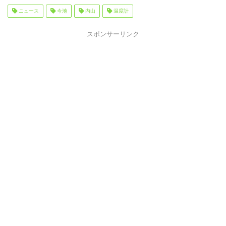
ニュース
今池
内山
温度計
スポンサーリンク