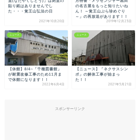
堂(なたやくしどう)」は閉堂の
月特番「メッセンジャー黒田
貼り紙はありませんでし
の名古屋をもっと知りたいね
た・・・覚王山弘法の日
ん！ ～覚王山ぶら珍めぐり
～」の再放送があります！！
2021年10月20日
2019年12月23日
ニュース
ニュース
【休館】8/4~「千種図書館」
【ニュース】「ネクサスシン
が耐震改修工事のため11月ま
ポ」の解体工事が始まっ
で休館になります！！
た！！
2022年6月4日
2021年5月21日
スポンサーリンク