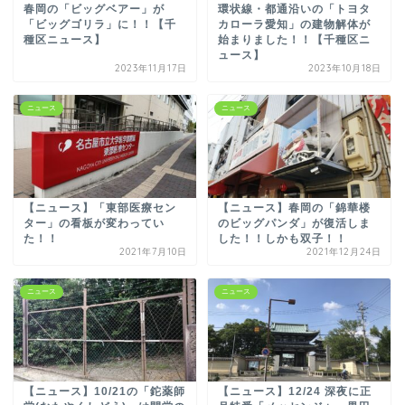
春岡の「ビッグベアー」が
環状線・都通沿いの「トヨタ
「ビッグゴリラ」に！！【千
カローラ愛知」の建物解体が
種区ニュース】
始まりました！！【千種区ニ
ュース】
2023年11月17日
2023年10月18日
ニュース
ニュース
【ニュース】「東部医療セン
【ニュース】春岡の「錦華楼
ター」の看板が変わってい
のビッグパンダ」が復活しま
た！！
した！！しかも双子！！
2021年7月10日
2021年12月24日
ニュース
ニュース
【ニュース】10/21の「鉈薬師
【ニュース】12/24 深夜に正