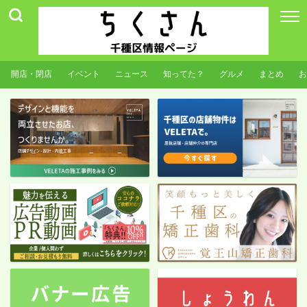
開店・閉店
イベント
ニュース
知ってた？
グルメ
まとめ
お