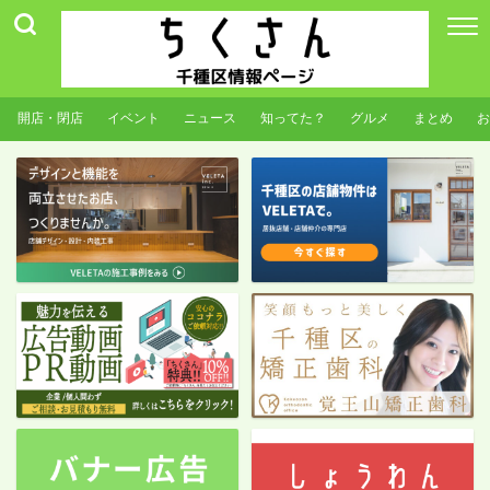
開店・閉店
イベント
ニュース
知ってた？
グルメ
まとめ
お