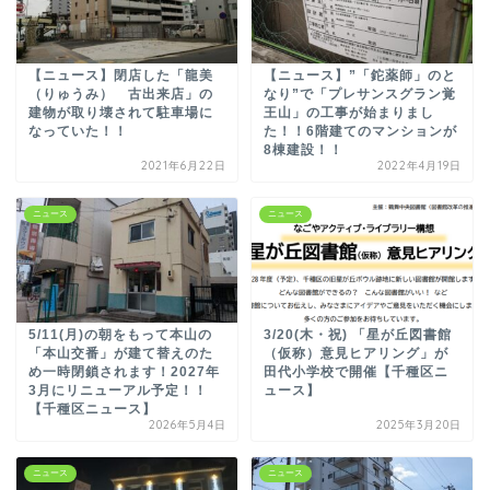
【ニュース】閉店した「龍美
【ニュース】”「鉈薬師」のと
（りゅうみ） 古出来店」の
なり”で「プレサンスグラン覚
建物が取り壊されて駐車場に
王山」の工事が始まりまし
なっていた！！
た！！6階建てのマンションが
8棟建設！！
2021年6月22日
2022年4月19日
ニュース
ニュース
5/11(月)の朝をもって本山の
3/20(木・祝) 「星が丘図書館
「本山交番」が建て替えのた
（仮称）意見ヒアリング」が
め一時閉鎖されます！2027年
田代小学校で開催【千種区ニ
3月にリニューアル予定！！
ュース】
【千種区ニュース】
2026年5月4日
2025年3月20日
ニュース
ニュース