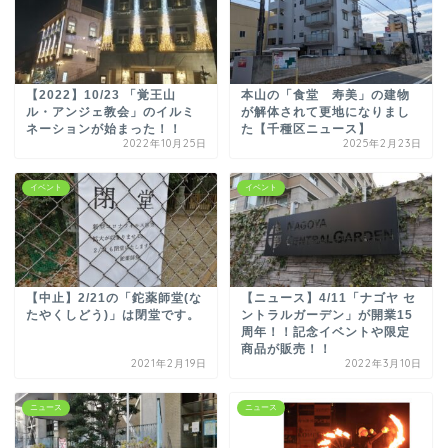
【2022】10/23 「覚王山
本山の「食堂 寿美」の建物
ル・アンジェ教会」のイルミ
が解体されて更地になりまし
ネーションが始まった！！
た【千種区ニュース】
2022年10月25日
2025年2月23日
イベント
イベント
【中止】2/21の「鉈薬師堂(な
【ニュース】4/11「ナゴヤ セ
たやくしどう)」は閉堂です。
ントラルガーデン」が開業15
周年！！記念イベントや限定
商品が販売！！
2021年2月19日
2022年3月10日
ニュース
ニュース