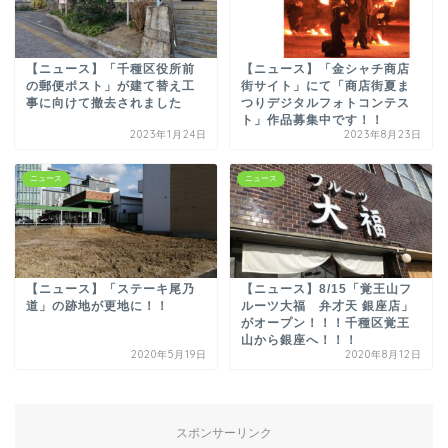
【ニュース】「千種区役所前
【ニュース】「金シャチ商店
の郵便ポスト」が建て替え工
街サイト」にて「商店街夏ま
事に向けて撤去されました
つりデジタルフォトコンテス
ト」作品募集中です！！
2023年1月24日
2023年8月23日
ニュース
ニュース
【ニュース】「ステーキ尾乃
【ニュース】8/15「覚王山フ
道」の跡地が更地に！！
ルーツ大福 弁才天 銀座店」
がオープン！！！千種区覚王
山から銀座へ！！！
2020年5月19日
2020年8月12日
スポンサーリンク