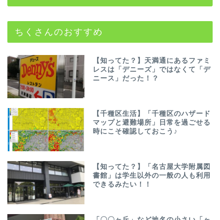
ちくさんのおすすめ
【知ってた？】天満通にあるファミ
レスは「デニーズ」ではなくて「デ
ニース」だった！？
【千種区生活】「千種区のハザード
マップと避難場所」日常を過ごせる
時にこそ確認しておこう♪
【知ってた？】「名古屋大学附属図
書館」は学生以外の一般の人も利用
できるみたい！！
「〇〇ヶ丘」など地名の小さい「ヶ