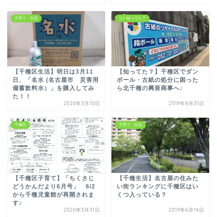
子育て・生活
コレ知ってた？
【千種区生活】明日は3月11
【知ってた？】千種区でダン
日、「名水 (名古屋市 災害用
ボール・古紙の処分に困った
備蓄飲料水）」を購入してみ
ら北千種の興亜商事へ♪
た！！
2020年3月10日
2019年8月31日
千種区
子育て・生活
【千種区子育て】「ちくさじ
【千種生活】名古屋の住みた
どうかんだより6月号」 6/2
い街ランキングに千種区はい
から千種児童館が再開されま
くつ入っている？
す♪
2020年5月31日
2019年6月14日