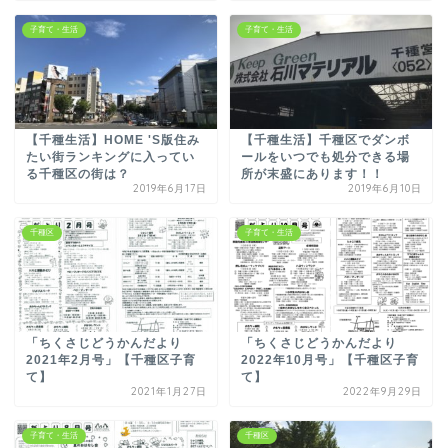
子育て・生活
子育て・生活
【千種生活】HOME 'S版住み
【千種生活】千種区でダンボ
たい街ランキングに入ってい
ールをいつでも処分できる場
る千種区の街は？
所が末盛にあります！！
2019年6月17日
2019年6月10日
千種区
子育て・生活
「ちくさじどうかんだより
「ちくさじどうかんだより
2021年2月号」【千種区子育
2022年10月号」【千種区子育
て】
て】
2021年1月27日
2022年9月29日
子育て・生活
千種区