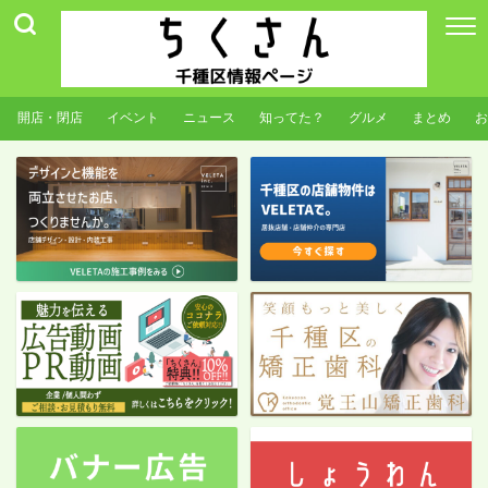
開店・閉店
イベント
ニュース
知ってた？
グルメ
まとめ
お