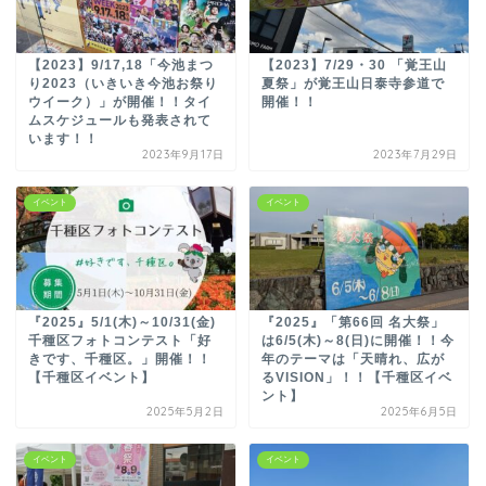
【2023】9/17,18「今池まつ
【2023】7/29・30 「覚王山
り2023（いきいき今池お祭り
夏祭」が覚王山日泰寺参道で
ウイーク）」が開催！！タイ
開催！！
ムスケジュールも発表されて
います！！
2023年9月17日
2023年7月29日
イベント
イベント
『2025』5/1(木)～10/31(金)
『2025』「第66回 名大祭」
千種区フォトコンテスト「好
は6/5(木)～8(日)に開催！！今
きです、千種区。」開催！！
年のテーマは「天晴れ、広が
【千種区イベント】
るVISION」！！【千種区イベ
ント】
2025年5月2日
2025年6月5日
イベント
イベント