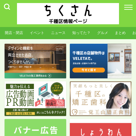
開店・閉店
イベント
ニュース
知ってた？
グルメ
まとめ
お