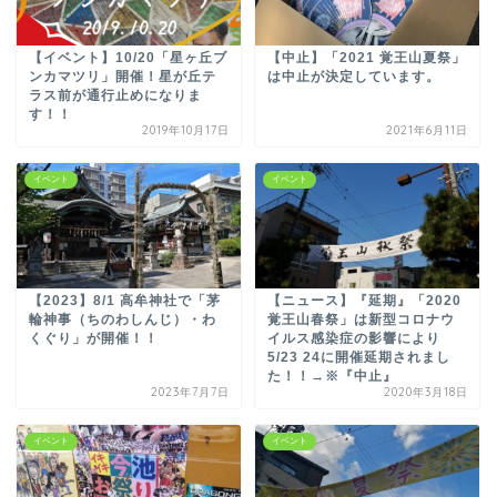
【イベント】10/20「星ヶ丘ブ
【中止】「2021 覚王山夏祭」
ンカマツリ」開催！星が丘テ
は中止が決定しています。
ラス前が通行止めになりま
す！！
2019年10月17日
2021年6月11日
イベント
イベント
【2023】8/1 高牟神社で「茅
【ニュース】『延期』「2020
輪神事（ちのわしんじ）・わ
覚王山春祭」は新型コロナウ
くぐり」が開催！！
イルス感染症の影響により
5/23 24に開催延期されまし
た！！→※『中止』
2023年7月7日
2020年3月18日
イベント
イベント