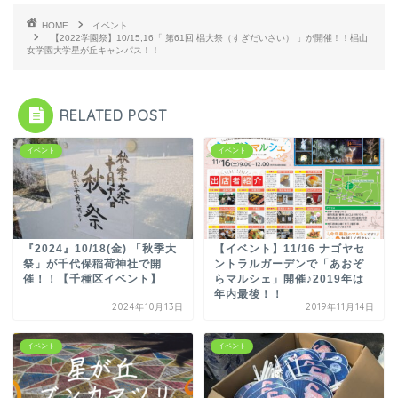
HOME
イベント
【2022学園祭】10/15,16「 第61回 椙大祭（すぎだいさい） 」が開催！！椙山
女学園大学星が丘キャンパス！！
RELATED POST
イベント
イベント
『2024』10/18(金) 「秋季大
【イベント】11/16 ナゴヤセ
祭」が千代保稲荷神社で開
ントラルガーデンで「あおぞ
催！！【千種区イベント】
らマルシェ」開催♪2019年は
年内最後！！
2024年10月13日
2019年11月14日
イベント
イベント