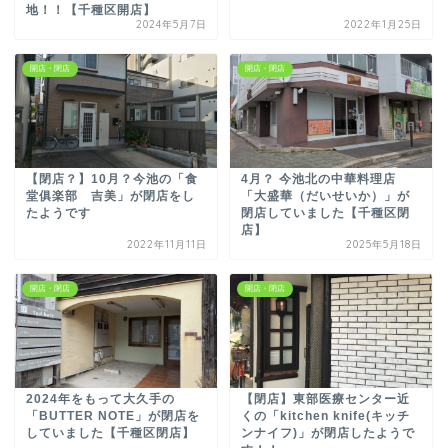
地！！【千種区開店】
2024年5月7日
2022年1月25日
開店・閉店
開店・閉店
【閉店？】10月？今池の「食
4月？ 今池北の中華料理店
堂俱楽部 吉美」が閉店をし
「大盛華（だいせいか）」が
たようです
閉店していました【千種区閉
店】
2022年11月11日
2025年5月18日
開店・閉店
開店・閉店
2024年をもって大久手の
【閉店】東部医療センター近
「BUTTER NOTE」が閉店を
くの「kitchen knife(キッチ
していました【千種区閉店】
ンナイフ)」が閉店したようで