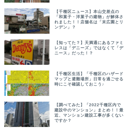
【千種区ニュース】本山交差点の
「和菓子・洋菓子の建物」が解体さ
れました！！店舗名は「末広園とリ
ンデン」？
【知ってた？】天満通にあるファミ
レスは「デニーズ」ではなくて「デ
ニース」だった！？
【千種区生活】「千種区のハザード
マップと避難場所」日常を過ごせる
時にこそ確認しておこう♪
【調べてみた】「2022千種区内で
建設中のマンション」まとめ！！最
近、マンション建設工事が多くない
ですか？