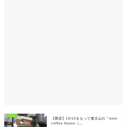
【閉店】10/15をもって覚王山の「note
coffee house（...