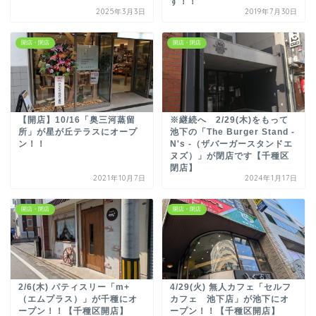
す！！
2025年3月3日
2019年7月30日
開店・閉店
開店・閉店
【開店】10/16「奥三河蒸留
※継続へ 2/29(木)をもって
所」が星が丘テラスにオープ
池下の「The Burger Stand -
ン！！
N's -（ザバーガースタンドエ
ヌズ）」が閉店です【千種区
閉店】
2021年10月7日
2024年1月17日
開店・閉店
開店・閉店
2/6(木) パティスリー「m+
4/29(火) 無人カフェ「セルフ
（エムプラス）」が千種にオ
カフェ 池下店」が池下にオ
ープン！！【千種区開店】
ープン！！【千種区開店】