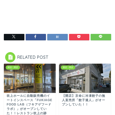
RELATED POST
開店・閉店
開店・閉店
吹上ホールに自動販売機のイ
【開店】京命に冷凍餃子の無
ートインスペース「FUKIAGE
人直売所「餃子達人」がオー
FOOD LAB（フキアゲフード
プンしていた！！
ラボ）」がオープンしてい
た！！レストラン吹上の跡