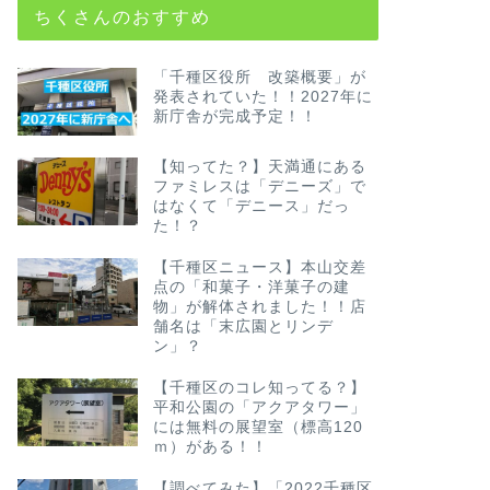
ちくさんのおすすめ
「千種区役所 改築概要」が
発表されていた！！2027年に
新庁舎が完成予定！！
【知ってた？】天満通にある
ファミレスは「デニーズ」で
はなくて「デニース」だっ
た！？
【千種区ニュース】本山交差
点の「和菓子・洋菓子の建
物」が解体されました！！店
舗名は「末広園とリンデ
ン」？
【千種区のコレ知ってる？】
平和公園の「アクアタワー」
には無料の展望室（標高120
ｍ）がある！！
【調べてみた】「2022千種区