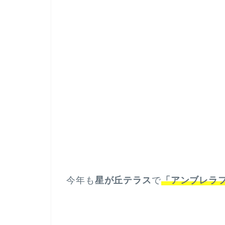
今年も
星が丘テラス
で
「アンブレラ