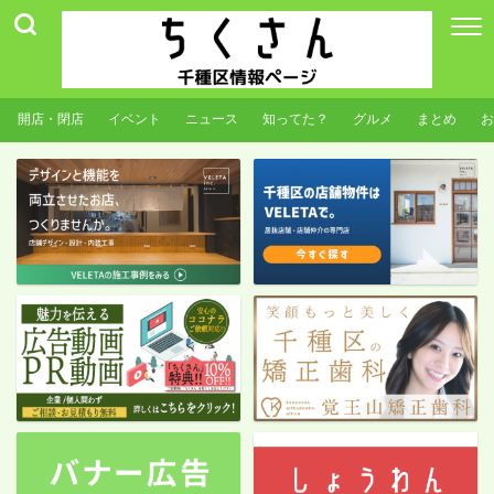
開店・閉店
イベント
ニュース
知ってた？
グルメ
まとめ
お