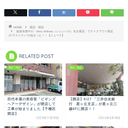
HOME
開店・閉店
改装休業中の「shez shibata（シェシバタ）名古屋店」でテイクアウト限定
の”テストラン”が始まった！！【ニュース】
RELATED POST
開店・閉店
開店・閉店
田代本通の美容室「ビギンズ
【開店】6/27 「三井住友銀
ヘアーデザイン」が閉店して
行 星ヶ丘支店」が星ヶ丘三
工事が始まりました【千種区
越6Fに開店！！
閉店】
2023年11月10日
2022年4月18日