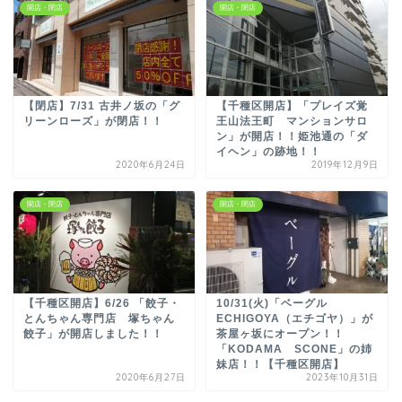
開店・閉店
開店・閉店
【閉店】7/31 古井ノ坂の「グ
【千種区開店】「プレイズ覚
リーンローズ」が閉店！！
王山法王町 マンションサロ
ン」が開店！！姫池通の「ダ
イヘン」の跡地！！
2020年6月24日
2019年12月9日
開店・閉店
開店・閉店
【千種区開店】6/26 「餃子・
10/31(火)「ベーグル
とんちゃん専門店 塚ちゃん
ECHIGOYA（エチゴヤ）」が
餃子」が開店しました！！
茶屋ヶ坂にオープン！！
「KODAMA SCONE」の姉
妹店！！【千種区開店】
2020年6月27日
2023年10月31日