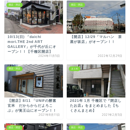
開店・閉店
開店・閉店
10/13(日) 「daichi
【開店】12/29「マルハン 茶
mori.THE 2nd ART
屋が坂店」がオープン！！
GALLERY」が千代が丘にオ
ープン！！【千種区開店】
2024年11月5日
2022年12月29日
開店・閉店
まとめ
【開店】8/11 「UNIFの酵素
2021年 1月 千種区で『閉店し
玄米 だからからだよろこ
たお店』をまとめました【ち
ぶ」が覚王山にオープン！！
くさんまとめ】
2021年8月11日
2021年2月5日
開店・閉店
開店・閉店