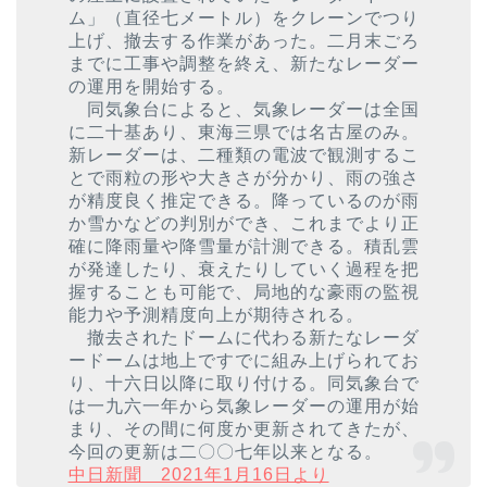
ム」（直径七メートル）をクレーンでつり
上げ、撤去する作業があった。二月末ごろ
までに工事や調整を終え、新たなレーダー
の運用を開始する。
同気象台によると、気象レーダーは全国
に二十基あり、東海三県では名古屋のみ。
新レーダーは、二種類の電波で観測するこ
とで雨粒の形や大きさが分かり、雨の強さ
が精度良く推定できる。降っているのが雨
か雪かなどの判別ができ、これまでより正
確に降雨量や降雪量が計測できる。積乱雲
が発達したり、衰えたりしていく過程を把
握することも可能で、局地的な豪雨の監視
能力や予測精度向上が期待される。
撤去されたドームに代わる新たなレーダ
ードームは地上ですでに組み上げられてお
り、十六日以降に取り付ける。同気象台で
は一九六一年から気象レーダーの運用が始
まり、その間に何度か更新されてきたが、
今回の更新は二〇〇七年以来となる。
中日新聞 2021年1月16日より