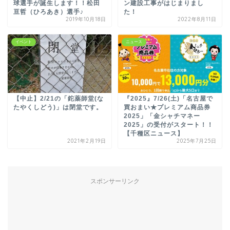
球選手が誕生します！！松田
ン建設工事がはじまりまし
亘哲（ひろあき）選手♪
た！
2019年10月18日
2022年8月11日
イベント
ニュース
【中止】2/21の「鉈薬師堂(な
『2025』7/26(土)「名古屋で
たやくしどう)」は閉堂です。
買おまい★プレミアム商品券
2025」「金シャチマネー
2025」の受付がスタート！！
【千種区ニュース】
2021年2月19日
2025年7月25日
スポンサーリンク