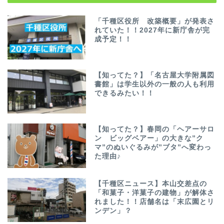
「千種区役所 改築概要」が発表さ
れていた！！2027年に新庁舎が完
成予定！！
【知ってた？】「名古屋大学附属図
書館」は学生以外の一般の人も利用
できるみたい！！
【知ってた？】春岡の「ヘアーサロ
ン ビッグベアー」の大きな”ク
マ”のぬいぐるみが”ブタ”へ変わっ
た理由♪
【千種区ニュース】本山交差点の
「和菓子・洋菓子の建物」が解体さ
れました！！店舗名は「末広園とリ
ンデン」？