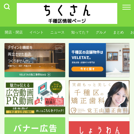
開店・閉店
イベント
ニュース
知ってた？
グルメ
まとめ
お