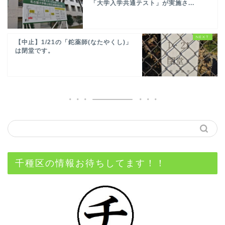
「大学入学共通テスト」が実施さ...
【中止】1/21の「鉈薬師(なたやくし)」
は閉堂です。
千種区の情報お待ちしてます！！