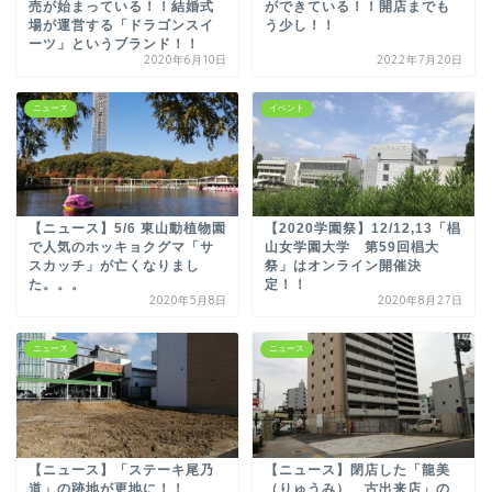
売が始まっている！！結婚式
ができている！！開店までも
場が運営する「ドラゴンスイ
う少し！！
ーツ」というブランド！！
2020年6月10日
2022年7月20日
ニュース
イベント
【ニュース】5/6 東山動植物園
【2020学園祭】12/12,13「椙
で人気のホッキョクグマ「サ
山女学園大学 第59回椙大
スカッチ」が亡くなりまし
祭」はオンライン開催決
た。。。
定！！
2020年5月8日
2020年8月27日
ニュース
ニュース
【ニュース】「ステーキ尾乃
【ニュース】閉店した「龍美
道」の跡地が更地に！！
（りゅうみ） 古出来店」の