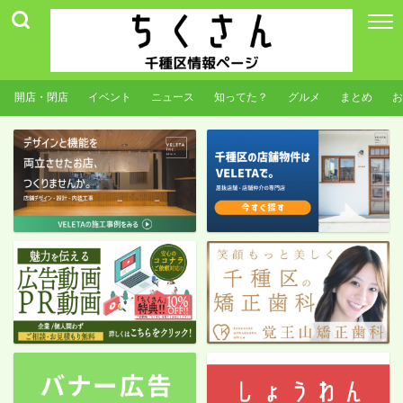
開店・閉店
イベント
ニュース
知ってた？
グルメ
まとめ
お