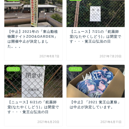
【中止】2021年の「東山動植
【ニュース】7/21の「鉈薬師
物園ナイトZOO&GARDEN」
堂(なたやくしどう)」は閉堂で
は開催中止が決定しまし
す・・・覚王山弘法の日
た。。。
2021年8月7日
2021年7月20日
イベント
イベント
【ニュース】6/21の「鉈薬師
【中止】「2021 覚王山夏祭」
堂(なたやくしどう)」は閉堂で
は中止が決定しています。
す・・・覚王山弘法の日
2021年6月20日
2021年6月11日