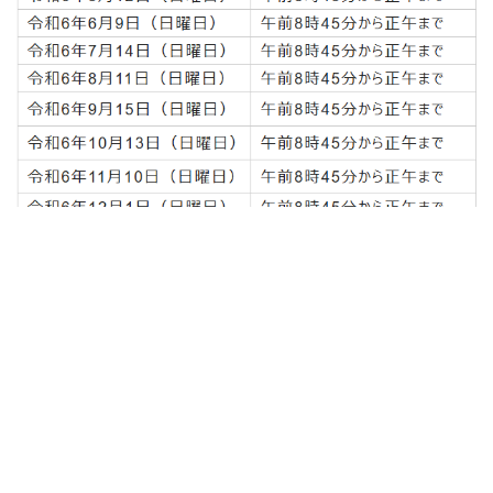
→取扱業務
→★千種区内バス路線図