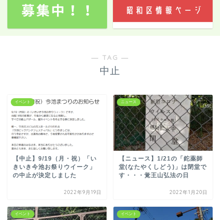
― TAG ―
中止
イベント
ニュース
【中止】9/19（月・祝）「い
【ニュース】1/21の「鉈薬師
きいき今池お祭りウイーク」
堂(なたやくしどう)」は閉堂で
の中止が決定しました
す・・・覚王山弘法の日
2022年9月19日
2022年1月20日
イベント
イベント