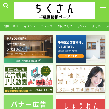
開店・閉店
イベント
ニュース
知ってた？
グルメ
まとめ
お