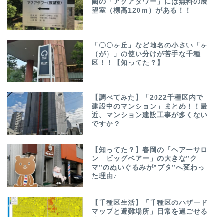
園の「アクアタワー」には無料の展
望室（標高120ｍ）がある！！
「〇〇ヶ丘」など地名の小さい「ヶ
（が）」の使い分けが苦手な千種
区！！【知ってた？】
【調べてみた】「2022千種区内で
建設中のマンション」まとめ！！最
近、マンション建設工事が多くない
ですか？
【知ってた？】春岡の「ヘアーサロ
ン ビッグベアー」の大きな”ク
マ”のぬいぐるみが”ブタ”へ変わっ
た理由♪
【千種区生活】「千種区のハザード
マップと避難場所」日常を過ごせる