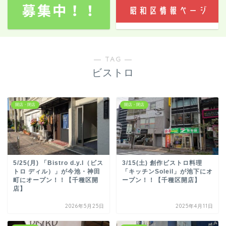
― TAG ―
ビストロ
開店・閉店
開店・閉店
5/25(月) 「Bistro d.y.l（ビス
3/15(土) 創作ビストロ料理
トロ ディル）」が今池・神田
「キッチンSoleil」が池下にオ
町にオープン！！【千種区開
ープン！！【千種区開店】
店】
2026年5月25日
2025年4月11日