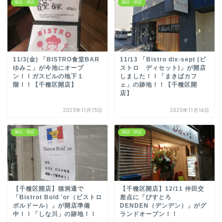
開店・閉店
開店・閉店
11/3(金) 「BISTRO食堂BAR
11/13 「Bistro dix-sept (ビ
ゆみこ」が今池にオープ
ストロ ディセット)」が開店
ン！！ガスビルの地下１
しました！！「まきばカフ
階！！【千種区開店】
ェ」の跡地！！【千種区開
店】
2023年11月15日
2020年11月16日
開店・閉店
開店・閉店
【千種区開店】猫洞通で
【千種区開店】12/11 仲田交
「Bistrot Bold 'or（ビストロ
差点に「びすとろ
ボルドール）」が開店準備
DENDEN（デンデン）」がグ
中！！「しな川」の跡地！！
ランドオープン！！