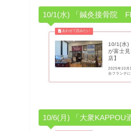
10/1(水) 「鍼灸接骨院 
10/1(
が富士見
店】
2025年10
台フランテにオ
10/6(月) 「大衆KAPP