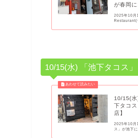
が春岡に
2025年10月
Restaura
10/15(水) 「池下タコス」
10/1
下タコス
店】
2025年1
ス」が池下にオ