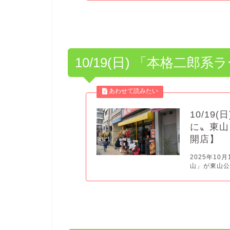
10/19(日) 「本格二
10/1
に〟東山
開店】
2025年1
山」が東山公園