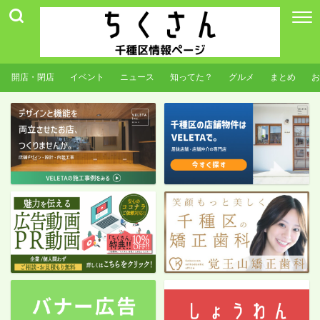
開店・閉店
イベント
ニュース
知ってた？
グルメ
まとめ
お