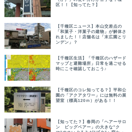
区！！【知ってた？】
【千種区ニュース】本山交差点の
「和菓子・洋菓子の建物」が解体さ
れました！！店舗名は「末広園とリ
ンデン」？
【千種区生活】「千種区のハザード
マップと避難場所」日常を過ごせる
時にこそ確認しておこう♪
【千種区のコレ知ってる？】平和公
園の「アクアタワー」には無料の展
望室（標高120ｍ）がある！！
【知ってた？】春岡の「ヘアーサロ
ン ビッグベアー」の大きな”ク