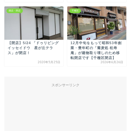
開店・閉店
千種区
【閉店】5/24 「ドゥリビング
12月中旬をもって昭和53年創
イッセイドウ 星が丘テラ
業・豊年町の「蕎麦処 松寿
ス」が閉店！
庵」が建物取り壊しのため移
転閉店です【千種区閉店】
2020年5月25日
2026年6月26日
スポンサーリンク