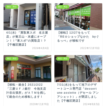
開店・閉店
開店・閉店
4/1(水) 「買取東スポ 名古屋
【移転】12/27をもって
店」が覚王山・末盛にオープ
「RE☆ショップなかた byぐ
ン！！”東スポ”の買取店！？
るっぺ」が移転です
【千種区開店】
2026年4月4日
2022年12月10日
開店・閉店
開店・閉店
【移転・統合】2021/2/22
7/31(水)をもって池下のデザ
「三菱ＵＦＪ銀行 今池支店
ートコース専門店「dessert
汁谷出張所」がＡＴＭを残し
une assiette（デセール アン
て統合のため移転します！
アシェット）」が閉店しまし
た【千種区閉店】
2020年12月19日
2024年8月3日