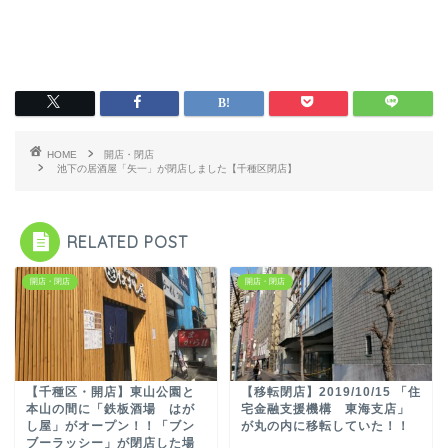
HOME
開店・閉店
池下の居酒屋「矢一」が閉店しました【千種区閉店】
RELATED POST
開店・閉店
開店・閉店
【千種区・開店】東山公園と
【移転閉店】2019/10/15 「住
本山の間に「鉄板酒場 はが
宅金融支援機構 東海支店」
し屋」がオープン！！「ブン
が丸の内に移転していた！！
ブーラッシー」が閉店した場