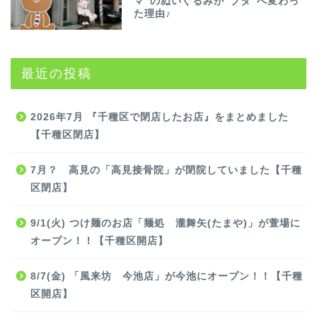
マ”のぬいぐるみが”ブタ”へ変わっ
た理由♪
最近の投稿
2026年7月 『千種区で閉店したお店』をまとめました
【千種区閉店】
7月？ 高見の「高見接骨院」が閉院していました【千種
区閉店】
9/1(火) つけ麺のお店「麺処 瀧舞矢(たまや)」が萱場に
オープン！！【千種区開店】
8/7(金) 「風来坊 今池店」が今池にオープン！！【千種
区開店】