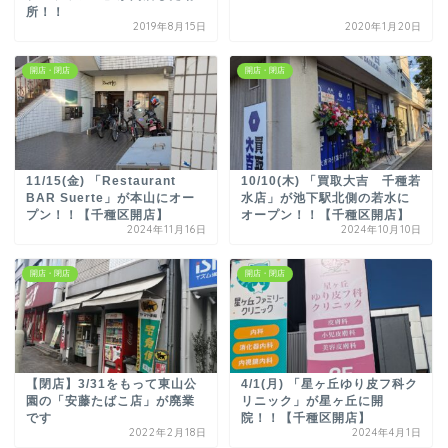
所！！
2019年8月15日
2020年1月20日
開店・閉店
開店・閉店
11/15(金) 「Restaurant
10/10(木) 「買取大吉 千種若
BAR Suerte」が本山にオー
水店」が池下駅北側の若水に
プン！！【千種区開店】
オープン！！【千種区開店】
2024年11月16日
2024年10月10日
開店・閉店
開店・閉店
【閉店】3/31をもって東山公
4/1(月) 「星ヶ丘ゆり皮フ科ク
園の「安藤たばこ店」が廃業
リニック」が星ヶ丘に開
です
院！！【千種区開店】
2022年2月18日
2024年4月1日