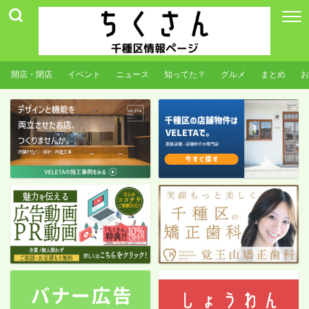
開店・閉店
イベント
ニュース
知ってた？
グルメ
まとめ
お