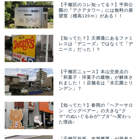
【千種区のコレ知ってる？】平和公
園の「アクアタワー」には無料の展
望室（標高120ｍ）がある！！
【知ってた？】天満通にあるファミ
レスは「デニーズ」ではなくて「デ
ニース」だった！？
【千種区ニュース】本山交差点の
「和菓子・洋菓子の建物」が解体さ
れました！！店舗名は「末広園とリ
ンデン」？
【知ってた？】春岡の「ヘアーサロ
ン ビッグベアー」の大きな”ク
マ”のぬいぐるみが”ブタ”へ変わっ
た理由♪
「千種区役所 改築概要」が発表さ