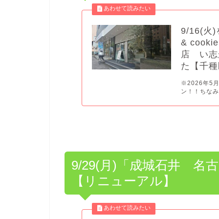
9/16(
& co
店 い志
た【千種
※2026年
ン！！ちなみに
9/29(月)「成城石井 
【リニューアル】