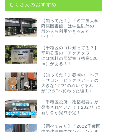
ちくさんのおすすめ
【知ってた？】「名古屋大学
附属図書館」は学生以外の一
般の人も利用できるみた
い！！
【千種区のコレ知ってる？】
平和公園の「アクアタワー」
には無料の展望室（標高120
ｍ）がある！！
【知ってた？】春岡の「ヘア
ーサロン ビッグベアー」の
大きな”クマ”のぬいぐるみ
が”ブタ”へ変わった理由♪
「千種区役所 改築概要」が
発表されていた！！2027年に
新庁舎が完成予定！！
【調べてみた】「2022千種区
内で建設中のマンション」ま