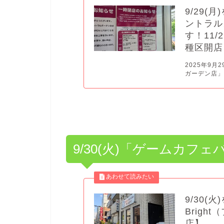
9/29
ントラル
す！11
種区開店
2025年9
ガーデン店」が
9/30(火)「ゲームカフェ
9/30
Brig
店】