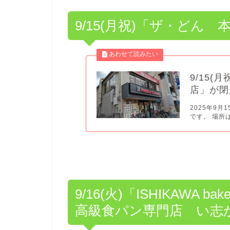
9/15(月祝)「ザ・どん 
9/15
店」が閉
2025年9
です。 場所は
9/16(火)「ISHIKAWA b
高級食パン専門店 い志