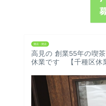
開店・閉店
高見の 創業55年の喫
休業です 【千種区休