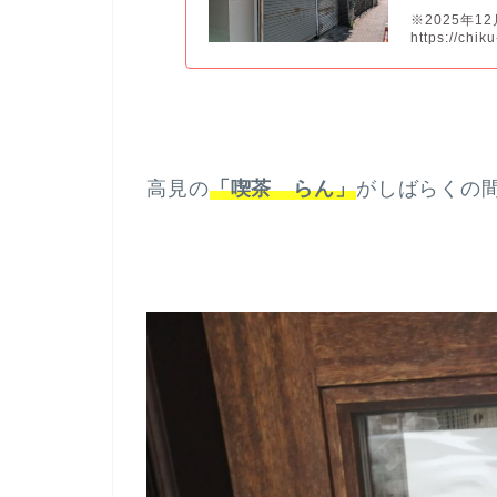
※2025年1
https://chik
高見の
「喫茶 らん」
がしばらくの