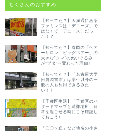
ちくさんのおすすめ
【知ってた？】天満通にある
ファミレスは「デニーズ」で
はなくて「デニース」だっ
た！？
【知ってた？】春岡の「ヘア
ーサロン ビッグベアー」の
大きな”クマ”のぬいぐるみ
が”ブタ”へ変わった理由♪
【知ってた？】「名古屋大学
附属図書館」は学生以外の一
般の人も利用できるみた
い！！
【千種区生活】「千種区のハ
ザードマップと避難場所」日
常を過ごせる時にこそ確認し
ておこう♪
「〇〇ヶ丘」など地名の小さ