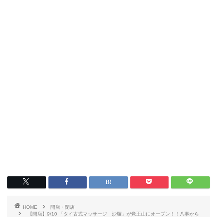
HOME
開店・閉店
【開店】9/10 「タイ古式マッサージ 沙羅」が覚王山にオープン！！八事から