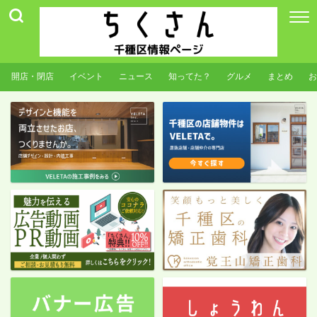
開店・閉店
イベント
ニュース
知ってた？
グルメ
まとめ
お