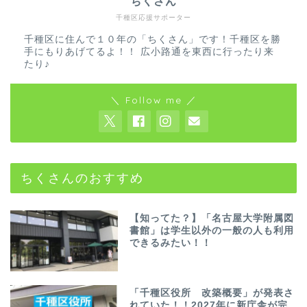
ちくさん
千種区応援サポーター
千種区に住んで１０年の「ちくさん」です！千種区を勝
手にもりあげてるよ！！ 広小路通を東西に行ったり来
たり♪
＼ Follow me ／
ちくさんのおすすめ
【知ってた？】「名古屋大学附属図
書館」は学生以外の一般の人も利用
できるみたい！！
「千種区役所 改築概要」が発表さ
れていた！！2027年に新庁舎が完