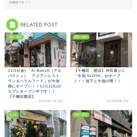
の移転です！！
RELATED POST
開店・閉店
開店・閉店
11/14(金) 「Al Baksh（アル
【千種区・開店】仲田通りに
バクシュ） アジアンレスト
「今池 SLOTH」がオープ
ラン＆ハラルフード」が今池
ン！！池下と今池の間！！
南にオープン！！11/11(火)か
らプレオープン中です！！
【千種区開店】
2025年11月13日
2019年8月13日
まとめ
開店・閉店