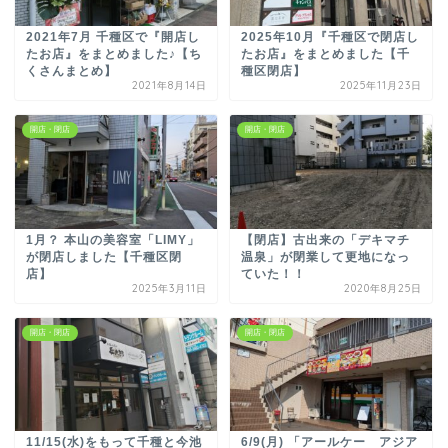
2021年7月 千種区で『開店し
2025年10月『千種区で閉店し
たお店』をまとめました♪【ち
たお店』をまとめました【千
くさんまとめ】
種区閉店】
2021年8月14日
2025年11月23日
開店・閉店
開店・閉店
1月？ 本山の美容室「LIMY」
【閉店】古出来の「デキマチ
が閉店しました【千種区閉
温泉」が閉業して更地になっ
店】
ていた！！
2025年3月11日
2020年8月25日
開店・閉店
開店・閉店
11/15(水)をもって千種と今池
6/9(月) 「アールケー アジア