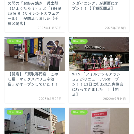
の間の「お好み焼き 兵太郎
ンダイニング」が新西にオー
（ひょうたろう）」と「silent
プン！！【千種区開店】
cafe R（サイレントカフェア
ール）」が閉店しました【千
種区閉店】
2023年11月30日
2025年7月8日
開店・閉店
開店・閉店
【開店】「買取専門店 こや
9/15 「フォルテシモアッシ
し屋 マックスバリュ今池
ュ」がリニューアルオープ
店」がオープンしていた！！
ン！！13日に行われた内覧会
に行ってきました！！【開
店】
2023年1月25日
2022年9月14日
開店・閉店
開店・閉店