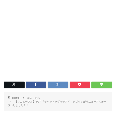
HOME
開店・閉店
【リニューアル】8/27 「ラベットラダオチアイ ナゴヤ」がリニューアルオー
プンしました！！