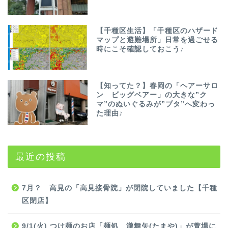
【千種区生活】「千種区のハザード
マップと避難場所」日常を過ごせる
時にこそ確認しておこう♪
【知ってた？】春岡の「ヘアーサロ
ン ビッグベアー」の大きな”ク
マ”のぬいぐるみが”ブタ”へ変わっ
た理由♪
最近の投稿
7月？ 高見の「高見接骨院」が閉院していました【千種
区閉店】
9/1(火) つけ麺のお店「麺処 瀧舞矢(たまや)」が萱場に