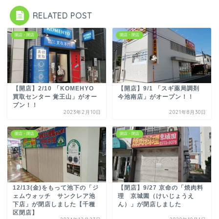
RELATED POST
開店・閉店
開店・閉店
【開店】2/10 「KOMEHYO
【開店】9/1 「スギ薬局調剤
買取センター 覚王山」がオー
今池南店」がオープン！！
プン！！
2023年2月10日
2021年8月30日
開店・閉店
開店・閉店
12/13(金)をもって池下の「ジ
【閉店】9/27 京命の「焼肉料
ェムウォッチ サンクレア池
理 京城園（けいじょうえ
下店」が閉店しました【千種
ん）」が閉店しました
区閉店】