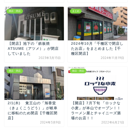
開店・閉店
まとめ
【閉店】池下の「鉄板焼
2024年10月「千種区で閉店し
ATSUME（アツメ）」が閉店
たお店」をまとめました【千
していました
種区閉店】
2023年3月15日
2024年11月19日
開店・閉店
開店・閉店
2/1(木) 覚王山の「旭香堂
【開店】7月下旬 「ロックな
（きょくこうどう）」が岐阜
小麦」が本山でオープン！！
に移転のため閉店【千種区閉
ラーメン屋とチャイニーズ酒
店】
場のお店！！
2024年3月9日
2022年6月21日