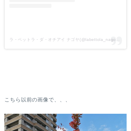
ラ・ベットラ・ダ・オチアイ ナゴヤ(@labettola_nagoya)がシェアした投稿
こちら以前の画像で、、、