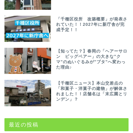
「千種区役所 改築概要」が発表さ
れていた！！2027年に新庁舎が完
成予定！！
【知ってた？】春岡の「ヘアーサロ
ン ビッグベアー」の大きな”ク
マ”のぬいぐるみが”ブタ”へ変わっ
た理由♪
【千種区ニュース】本山交差点の
「和菓子・洋菓子の建物」が解体さ
れました！！店舗名は「末広園とリ
ンデン」？
最近の投稿