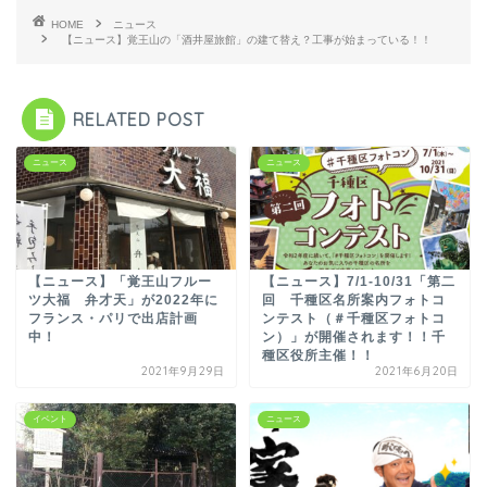
HOME
ニュース
【ニュース】覚王山の「酒井屋旅館」の建て替え？工事が始まっている！！
RELATED POST
ニュース
ニュース
【ニュース】「覚王山フルー
【ニュース】7/1-10/31「第二
ツ大福 弁才天」が2022年に
回 千種区名所案内フォトコ
フランス・パリで出店計画
ンテスト（＃千種区フォトコ
中！
ン）」が開催されます！！千
種区役所主催！！
2021年9月29日
2021年6月20日
イベント
ニュース