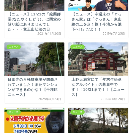
【ニュース】11/21の「鉈薬師
【ニュース】今週末の「ぐっ
堂(なたやくしどう)」は閉堂の
さん家」は「ぐっさん！東山
貼り紙はありませんでし
線の上を歩く旅！今池から池
た・・・覚王山弘法の日
下へ!!」だよ！！
2021年11月20日
2019年7月25日
ニュース
ニュース
日泰寺の月極駐車場が閉鎖さ
上野天満宮にて「年末年始巫
れていました！またマンショ
女アルバイト」の募集中で
ンができるのかな？【千種区
す！！10/31まで！！【ニュー
ニュース】
ス】
2025年4月24日
2020年10月28日
ニュース
ニュース