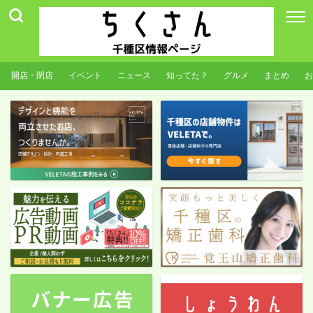
開店・閉店
イベント
ニュース
知ってた？
グルメ
まとめ
お