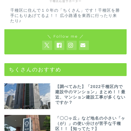
千種区応援サポーター
千種区に住んで１０年の「ちくさん」です！千種区を勝
手にもりあげてるよ！！ 広小路通を東西に行ったり来
たり♪
＼ Follow me ／
ちくさんのおすすめ
【調べてみた】「2022千種区内で
建設中のマンション」まとめ！！最
近、マンション建設工事が多くない
ですか？
「〇〇ヶ丘」など地名の小さい「ヶ
（が）」の使い分けが苦手な千種
区！！【知ってた？】