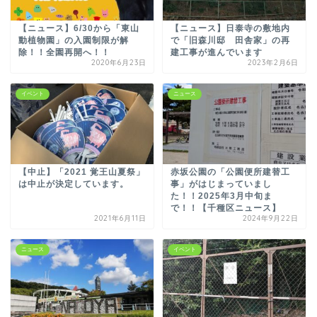
【ニュース】6/30から「東山
【ニュース】日泰寺の敷地内
動植物園」の入園制限が解
で「旧森川邸 田舎家」の再
除！！全園再開へ！！
建工事が進んでいます
2020年6月23日
2023年2月6日
イベント
ニュース
【中止】「2021 覚王山夏祭」
赤坂公園の「公園便所建替工
は中止が決定しています。
事」がはじまっていまし
た！！2025年3月中旬ま
で！！【千種区ニュース】
2021年6月11日
2024年9月22日
ニュース
イベント