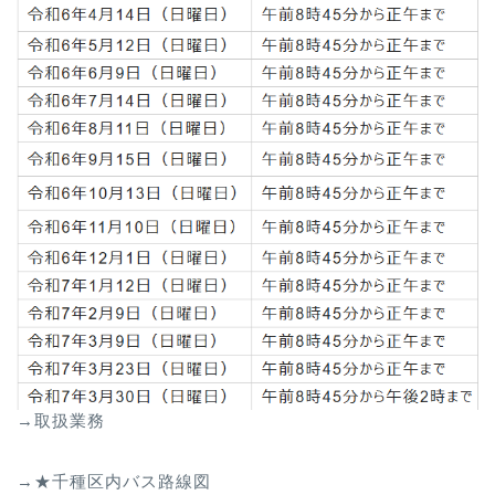
→取扱業務
→★千種区内バス路線図