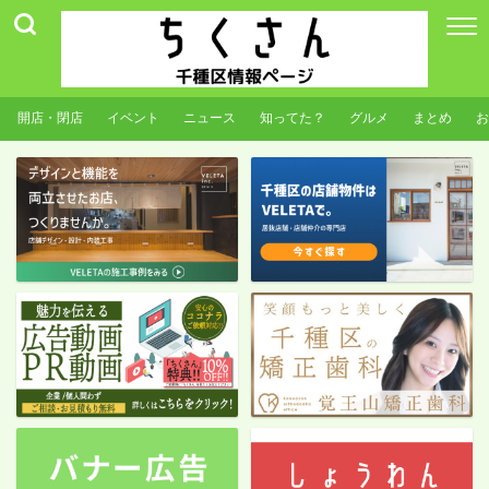
開店・閉店
イベント
ニュース
知ってた？
グルメ
まとめ
お