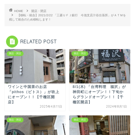
HOME
開店・閉店
【移転・統合】2021/2/22 「三菱ＵＦＪ銀行 今池支店汁谷出張所」がＡＴＭを
残して統合のため移転します！
RELATED POST
開店・閉店
開店・閉店
ワインと中国茶のお店
8/1(木) 「台湾料理 福沢」が
「pithos（ピトス）」が吹上
神田町にオープン！！下旬か
にオープン！！【千種区開
らグランドオープン！！【千
店】
種区開店】
2025年4月11日
2024年8月1日
開店・閉店
開店・閉店