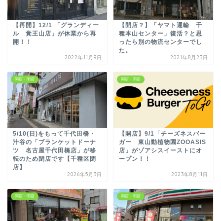
【再開】12/1 「グランディー
【開店？】「ヤマト運輸 千
ル 覚王山店」が休業から再
種本山センター」復活？と思
開！！
ったら別の物流センターでし
た。
2022年11月9日
2021年8月23日
開店・閉店
開店・閉店
5/10(日)をもって千代田橋・
【開店】9/1「チーズネスバー
汁谷の「ブランケットドーナ
ガー 東山動植物園ZOOASIS
ツ 名古屋千代田橋店」が移
店」がゾアシスイーストにオ
転のため閉店です【千種区閉
ープン！！
店】
2026年5月3日
2023年8月11日
開店・閉店
開店・閉店