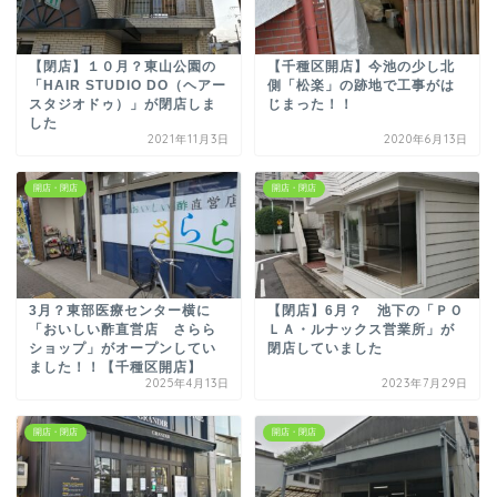
【閉店】１０月？東山公園の
【千種区開店】今池の少し北
「HAIR STUDIO DO（ヘアー
側「松楽」の跡地で工事がは
スタジオドゥ）」が閉店しま
じまった！！
した
2021年11月3日
2020年6月13日
開店・閉店
開店・閉店
3月？東部医療センター横に
【閉店】6月？ 池下の「ＰＯ
「おいしい酢直営店 さらら
ＬＡ・ルナックス営業所」が
ショップ」がオープンしてい
閉店していました
ました！！【千種区開店】
2025年4月13日
2023年7月29日
開店・閉店
開店・閉店