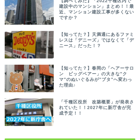
【調べてみた】「2022千種区内で
建設中のマンション」まとめ！！最
近、マンション建設工事が多くない
ですか？
【知ってた？】天満通にあるファミ
レスは「デニーズ」ではなくて「デ
ニース」だった！？
【知ってた？】春岡の「ヘアーサロ
ン ビッグベアー」の大きな”ク
マ”のぬいぐるみが”ブタ”へ変わっ
た理由♪
「千種区役所 改築概要」が発表さ
れていた！！2027年に新庁舎が完
成予定！！