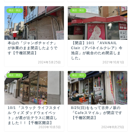
開店・閉店
開店・閉店
本山の「ジャンボチャイナ」
【閉店】10/1 「AVANAIL
が休業のまま閉店したようで
Clair（アバネイルクレア）今
す【千種区閉店】
池店」が統合のため閉店しま
した。
2024年3月25日
2021年10月1日
開店・閉店
開店・閉店
10/1 「スラック ライフスタイ
8/25(日)をもって古井ノ坂の
ル ウィズ ダッドウェイペッ
「Cafeスマイル」が閉店です
ト」が星が丘テラスに開店し
【千種区閉店】
ました！！【千種区開店】
2020年10月3日
2024年8月25日