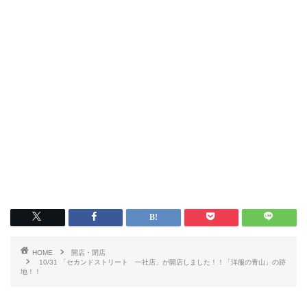
HOME
開店・閉店
10/31 「セカンドストリート 一社店」が開店しました！！「洋服の青山」の跡
地！！