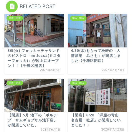
RELATED POST
開店・閉店
開店・閉店
8/5(火) フォッカッチャサンド
4/30(水)をもって松軒の「人
のビストロ「mr.focca(ミスタ
情酒場 みさを」が閉店しま
ーフォッカ)」が吹上にオープ
した【千種区閉店】
ン！！【千種区開店】
2025年8月3日
2025年5月31日
開店・閉店
開店・閉店
【閉店】5月 池下の「ポルチ
【閉店】6/28 「洋服の青山
プ サムギョプサル池下店」
名古屋一社店」が閉店してい
が閉店していた。
ました！！
2021年6月1日
2020年7月23日