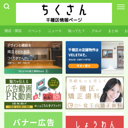
開店・閉店
イベント
ニュース
知ってた？
グルメ
まとめ
お