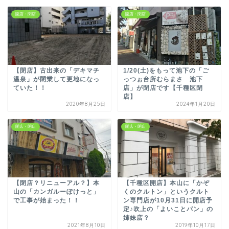
開店・閉店
開店・閉店
【閉店】古出来の「デキマチ
1/20(土)をもって池下の「ご
温泉」が閉業して更地になっ
っつぉ台所むらまさ 池下
ていた！！
店」が閉店です【千種区閉
店】
2020年8月25日
2024年1月20日
開店・閉店
開店・閉店
【閉店？リニューアル？】本
【千種区開店】本山に「かぞ
山の「カンガルーぽけっと」
くのクルトン」というクルト
で工事が始まった！！
ン専門店が10月31日に開店予
定♪吹上の「よいことパン」の
姉妹店？
2021年8月10日
2019年10月17日