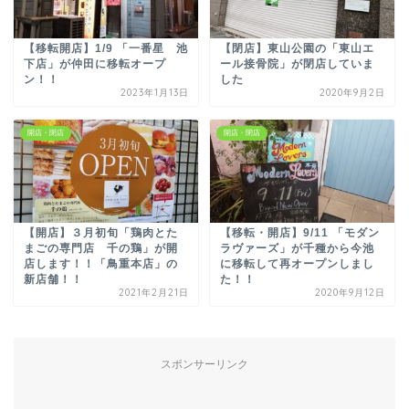
【移転開店】1/9 「一番星 池
【閉店】東山公園の「東山エ
下店」が仲田に移転オープ
ール接骨院」が閉店していま
ン！！
した
2023年1月13日
2020年9月2日
開店・閉店
開店・閉店
【開店】３月初旬「鶏肉とた
【移転・開店】9/11 「モダン
まごの専門店 千の鶏」が開
ラヴァーズ」が千種から今池
店します！！「鳥重本店」の
に移転して再オープンしまし
新店舗！！
た！！
2021年2月21日
2020年9月12日
スポンサーリンク