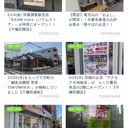
2/14(金) 洋服買取販売店
【閉店】覚王山の「およし」
「BAUM store（バウムスト
が閉店！！日泰寺参道のお好
ア）」が仲田にオープン！！
み焼き・焼そばのお店！！
【千種区開店】
2025年3月3日
2020年6月4日
開店・閉店
開店・閉店
12/20(月)をもって下方町の
4/25(木) 印刷のお店「アクセ
「鍼灸治療院 常若 -
ア今池南店」が、らくだ書店
TOKOWAKA-」が移転してい
本店の2階にオープン！！【千
ました【千種区移転】
種区開店】
2025年1月9日
2024年5月10日
開店・閉店
開店・閉店