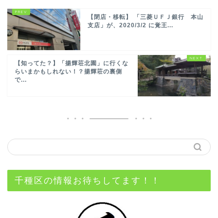
【閉店・移転】 「三菱ＵＦＪ銀行 本山
支店」が、2020/3/2 に覚王...
【知ってた？】「揚輝荘北園」に行くな
らいまかもしれない！？揚輝荘の裏側
で...
千種区の情報お待ちしてます！！