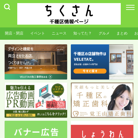
開店・閉店
イベント
ニュース
知ってた？
グルメ
まとめ
お