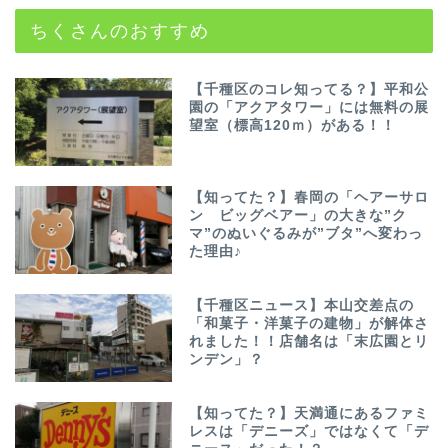
ちくさんのおすすめ
【千種区のコレ知ってる？】平和公
園の「アクアタワー」には無料の展
望室（標高120ｍ）がある！！
【知ってた？】春岡の「ヘアーサロ
ン ビッグベアー」の大きな”ク
マ”のぬいぐるみが”ブタ”へ変わっ
た理由♪
【千種区ニュース】本山交差点の
「和菓子・洋菓子の建物」が解体さ
れました！！店舗名は「末広園とリ
ンデン」？
【知ってた？】天満通にあるファミ
レスは「デニーズ」ではなくて「デ