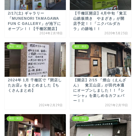
2/17(土) ギャラリー
【千種区開店】4月中旬「覚王
「MUNENORI TAMAGAWA
山鉄板焼き やまざき」が開
FUN C GALLERY」が池下に
店予定！！「ニクバルダカ
オープン！！【千種区開店】
ラ」の跡地！！
2024年2月18日
2020年3月23日
開店・閉店
開店・閉店
2024年 1月 千種区で『閉店し
【開店】2/15 「煙山（えんざ
たお店』をまとめました【ち
ん） 覚王山店」が田代本通
くさんまとめ】
にオープンしました！！『シ
ーシャ』を楽しめるカフェバ
ー！！
2024年2月29日
2021年2月19日
開店・閉店
開店・閉店