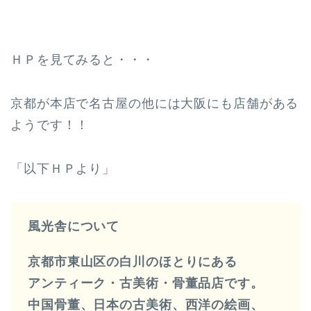
ＨＰを見てみると・・・
京都が本店で名古屋の他には大阪にも店舗がある
ようです！！
「以下ＨＰより」
風光舎について
京都市東山区の白川のほとりにある
アンティーク・古美術・骨董品店です。
中国骨董、日本の古美術、西洋の絵画、