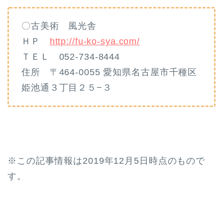
〇古美術 風光舎
ＨＰ
http://fu-ko-sya.com/
ＴＥＬ 052-734-8444
住所 〒464-0055 愛知県名古屋市千種区
姫池通３丁目２５−３
※この記事情報は2019年12月5日時点のもので
す。