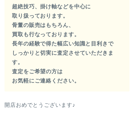
超絶技巧、掛け軸などを中心に
取り扱っております。
骨董の販売はもちろん、
買取も行なっております。
長年の経験で得た幅広い知識と目利きで
しっかりと切実に査定させていただきま
す。
査定をご希望の方は
お気軽にご連絡ください。
開店おめでとうございます♪