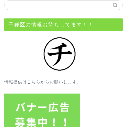
千種区の情報お待ちしてます！！
情報提供はこちらからお願いします。