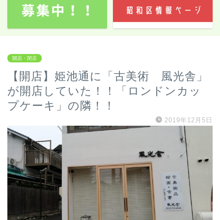
開店・閉店
【開店】姫池通に「古美術 風光舎」
が開店していた！！「ロンドンカッ
プケーキ」の隣！！
2019年12月5日