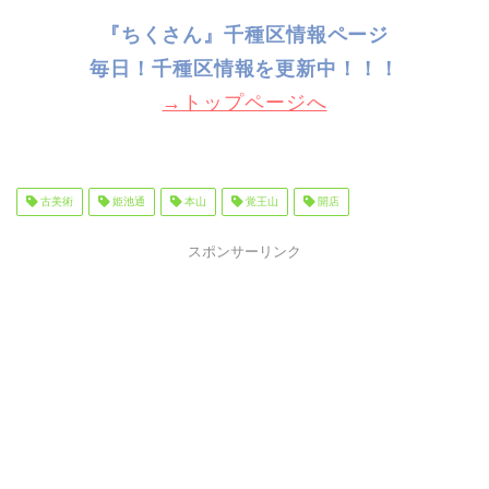
『ちくさん』千種区情報ページ
毎日！千種
区情報を更新中！！！
→トップページへ
古美術
姫池通
本山
覚王山
開店
スポンサーリンク