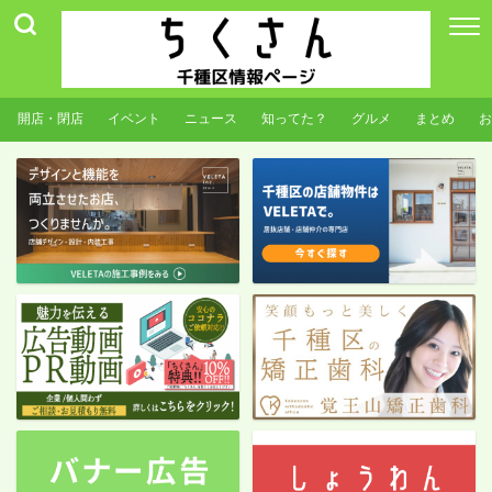
開店・閉店
イベント
ニュース
知ってた？
グルメ
まとめ
お