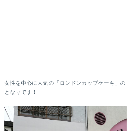
女性を中心に人気の「ロンドンカップケーキ」の
となりです！！