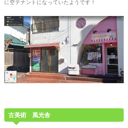
に空テナントになっていたようです！
古美術 風光舎