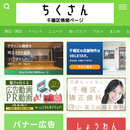
開店・閉店
イベント
ニュース
知ってた？
グルメ
まとめ
お