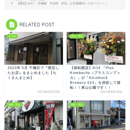
【開店】8/17 「洋麺屋 牛次郎 本店」が天満通沿いでオープン！！
RELATED POST
まとめ
開店・閉店
2023年 5月 千種区で『閉店し
【移転開店】8/16 「Plus
たお店』をまとめました【ち
Kombucha（プラスコンブッ
くさんまとめ】
カ）」が「Alcomock
Brewery 023」を併設して移
転！！東山公園です！！
2023年6月29日
2022年8月16日
開店・閉店
開店・閉店