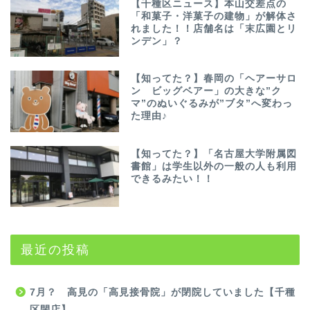
【千種区ニュース】本山交差点の
「和菓子・洋菓子の建物」が解体さ
れました！！店舗名は「末広園とリ
ンデン」？
【知ってた？】春岡の「ヘアーサロ
ン ビッグベアー」の大きな”ク
マ”のぬいぐるみが”ブタ”へ変わっ
た理由♪
【知ってた？】「名古屋大学附属図
書館」は学生以外の一般の人も利用
できるみたい！！
最近の投稿
7月？ 高見の「高見接骨院」が閉院していました【千種
区閉店】