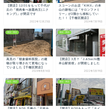
【閉店】12/31をもって千代が
スコーンのお店「KIKII」の本
丘の「焼肉食べ放題肉王(ニク
山の跡地には「サロンファミ
キング)」が閉店です
リー」が2階から移転してい
た！！【千種区開店】
2022年12月23日
2024年7月19日
開店・閉店
開店・閉店
高見の「朝倉歯科医院」の建
【閉店】3月？「J.&Sachi塾
物が取り壊されて更地になっ
本山駅前校」が閉校しました
ていました【千種区閉店】
2024年8月14日
2022年3月19日
開店・閉店
開店・閉店
【閉店】9/30 千種の「元祖台
【閉店】6/30をもって「タイ