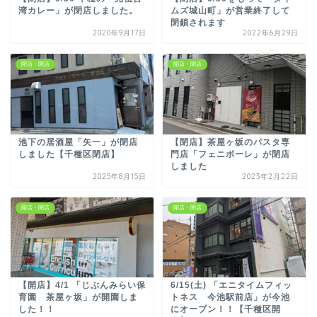
湾カレー」が閉店しました。
ムズ城山町」が営業終了して
閉鎖されます
2020年9月17日
2022年6月29日
開店・閉店
開店・閉店
池下の居酒屋「矢一」が閉店
【閉店】茶屋ヶ坂のパスタ専
しました【千種区閉店】
門店「フェニボーレ」が閉店
しました
2025年8月15日
2023年2月22日
開店・閉店
開店・閉店
【開店】4/1 「じぶんみらい保
6/15(土) 「エニタイムフィッ
育園 茶屋ヶ坂」が開園しま
トネス 今池駅前店」が今池
した！！
にオープン！！【千種区開