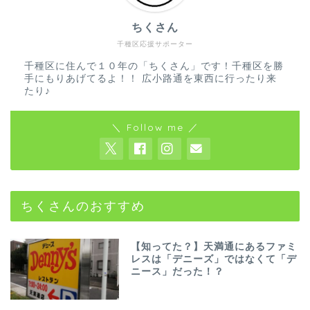
ちくさん
千種区応援サポーター
千種区に住んで１０年の「ちくさん」です！千種区を勝
手にもりあげてるよ！！ 広小路通を東西に行ったり来
たり♪
＼ Follow me ／
ちくさんのおすすめ
【知ってた？】天満通にあるファミ
レスは「デニーズ」ではなくて「デ
ニース」だった！？