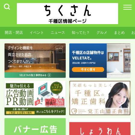
開店・閉店
イベント
ニュース
知ってた？
グルメ
まとめ
お