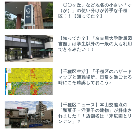
「〇〇ヶ丘」など地名の小さい「ヶ
（が）」の使い分けが苦手な千種
区！！【知ってた？】
【知ってた？】「名古屋大学附属図
書館」は学生以外の一般の人も利用
できるみたい！！
【千種区生活】「千種区のハザード
マップと避難場所」日常を過ごせる
時にこそ確認しておこう♪
【千種区ニュース】本山交差点の
「和菓子・洋菓子の建物」が解体さ
れました！！店舗名は「末広園とリ
ンデン」？