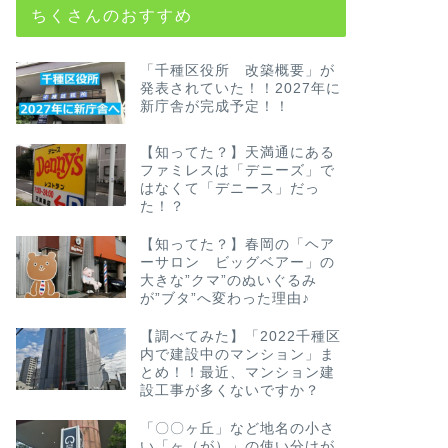
ちくさんのおすすめ
「千種区役所 改築概要」が
発表されていた！！2027年に
新庁舎が完成予定！！
【知ってた？】天満通にある
ファミレスは「デニーズ」で
はなくて「デニース」だっ
た！？
【知ってた？】春岡の「ヘア
ーサロン ビッグベアー」の
大きな”クマ”のぬいぐるみ
が”ブタ”へ変わった理由♪
【調べてみた】「2022千種区
内で建設中のマンション」ま
とめ！！最近、マンション建
設工事が多くないですか？
「〇〇ヶ丘」など地名の小さ
い「ヶ（が）」の使い分けが