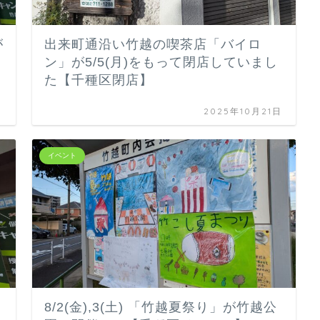
が
出来町通沿い竹越の喫茶店「バイロ
ン」が5/5(月)をもって閉店していまし
た【千種区閉店】
日
2025年10月21日
イベント
8/2(金),3(土) 「竹越夏祭り」が竹越公