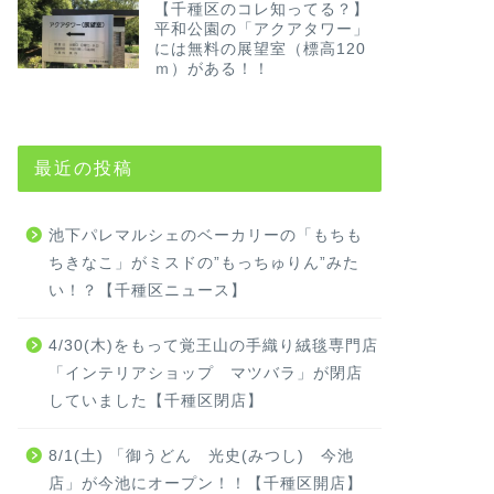
【千種区のコレ知ってる？】
平和公園の「アクアタワー」
には無料の展望室（標高120
ｍ）がある！！
最近の投稿
池下パレマルシェのベーカリーの「もちも
ちきなこ」がミスドの”もっちゅりん”みた
い！？【千種区ニュース】
4/30(木)をもって覚王山の手織り絨毯専門店
「インテリアショップ マツバラ」が閉店
していました【千種区閉店】
8/1(土) 「御うどん 光史(みつし) 今池
店」が今池にオープン！！【千種区開店】