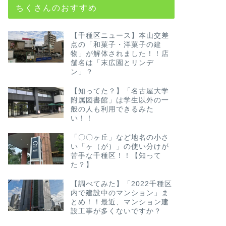
ちくさんのおすすめ
【千種区ニュース】本山交差
点の「和菓子・洋菓子の建
物」が解体されました！！店
舗名は「末広園とリンデ
ン」？
【知ってた？】「名古屋大学
附属図書館」は学生以外の一
般の人も利用できるみた
い！！
「〇〇ヶ丘」など地名の小さ
い「ヶ（が）」の使い分けが
苦手な千種区！！【知って
た？】
【調べてみた】「2022千種区
内で建設中のマンション」ま
とめ！！最近、マンション建
設工事が多くないですか？