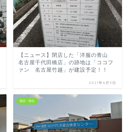
【ニュース】閉店した「洋服の青山
名古屋千代田橋店」の跡地は「ココフ
ァン 名古屋竹越」が建設予定！！
日
2021年6月3日
開店・閉店