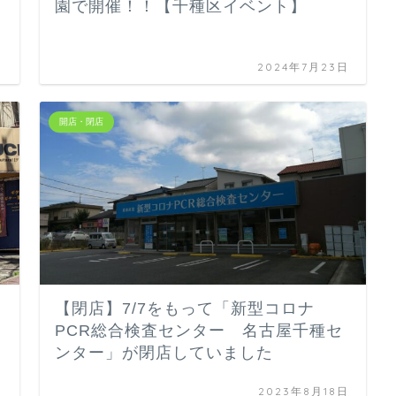
園で開催！！【千種区イベント】
日
2024年7月23日
開店・閉店
【閉店】7/7をもって「新型コロナ
PCR総合検査センター 名古屋千種セ
ンター」が閉店していました
日
2023年8月18日