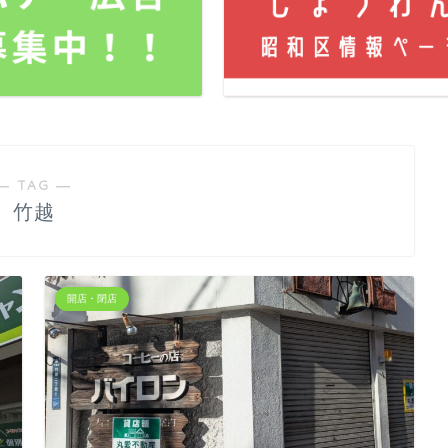
― TAG ―
竹越
開店・閉店