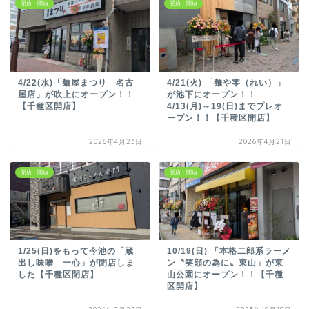
開店・閉店
開店・閉店
4/22(水)「麺屋まつり 名古
4/21(火) 「麺や零（れい）」
屋店」が吹上にオープン！！
が池下にオープン！！
【千種区開店】
4/13(月)～19(日)までプレオ
ープン！！【千種区開店】
2026年4月23日
2026年4月21日
開店・閉店
開店・閉店
1/25(日)をもって今池の「蔵
10/19(日) 「本格二郎系ラーメ
出し味噌 一心」が閉店しま
ン〝笑顔の為に〟東山」が東
した【千種区閉店】
山公園にオープン！！【千種
区開店】