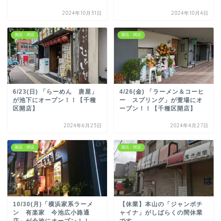
2024年10月31日
2024年10月4日
開店・閉店
開店・閉店
6/23(日) 「らーめん 唐屋」
4/26(金) 「ラーメン＆コーヒ
が池下にオープン！！【千種
ー スプリング」が萱場にオ
区開店】
ープン！！【千種区開店】
2024年6月25日
2024年4月27日
開店・閉店
開店・閉店
10/30(月)「横浜家系ラーメ
【休業】本山の「ジャンボチ
ン 有楽家 今池広小路通
ャイナ」がしばらくの間休業
店」が今池にオープン！！
です