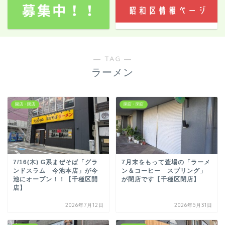
― TAG ―
ラーメン
開店・閉店
開店・閉店
7/16(木) G系まぜそば「グラ
7月末をもって萱場の「ラーメ
ンドスラム 今池本店」が今
ン＆コーヒー スプリング」
池にオープン！！【千種区開
が閉店です【千種区閉店】
店】
2026年7月12日
2026年5月31日