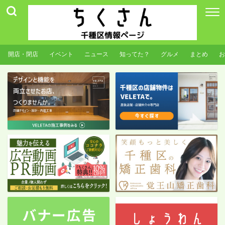
開店・閉店
イベント
ニュース
知ってた？
グルメ
まとめ
お