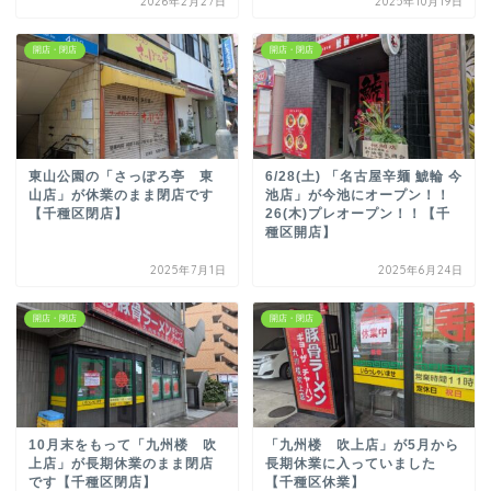
2026年2月27日
2025年10月19日
開店・閉店
開店・閉店
東山公園の「さっぽろ亭 東
6/28(土) 「名古屋辛麺 鯱輪 今
山店」が休業のまま閉店です
池店」が今池にオープン！！
【千種区閉店】
26(木)プレオープン！！【千
種区開店】
2025年7月1日
2025年6月24日
開店・閉店
開店・閉店
10月末をもって「九州楼 吹
「九州楼 吹上店」が5月から
上店」が長期休業のまま閉店
長期休業に入っていました
です【千種区閉店】
【千種区休業】