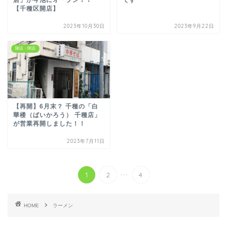
【千種区開店】
2023年10月30日
2023年9月22日
開店・閉店
【再開】6月末？ 千種の「白
華楼（ぱいかろう） 千種店」
が営業再開しました！！
2023年7月11日
...
1
2
4
HOME
ラーメン