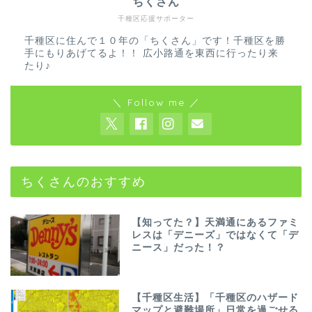
ちくさん
千種区応援サポーター
千種区に住んで１０年の「ちくさん」です！千種区を勝
手にもりあげてるよ！！ 広小路通を東西に行ったり来
たり♪
＼ Follow me ／
ちくさんのおすすめ
【知ってた？】天満通にあるファミ
レスは「デニーズ」ではなくて「デ
ニース」だった！？
【千種区生活】「千種区のハザード
マップと避難場所」日常を過ごせる