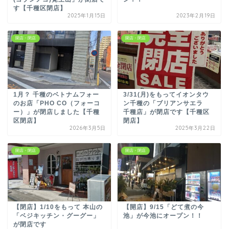
す【千種区閉店】
2025年1月15日
2023年2月19日
開店・閉店
開店・閉店
1月？ 千種のベトナムフォー
3/31(月)をもってイオンタウ
のお店「PHO CO（フォーコ
ン千種の「ブリアンサエラ
ー）」が閉店しました【千種
千種店」が閉店です【千種区
区閉店】
閉店】
2026年3月5日
2025年3月22日
開店・閉店
開店・閉店
【閉店】1/10をもって 本山の
【開店】9/15「どて煮の今
「ベジキッチン・グーグー」
池」が今池にオープン！！
が閉店です