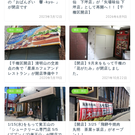
の「おばんざい 響 -kyo- 」
仙 下坪店」が「矢場味仙 下
が閉店です
坪店」として再開へ！！【千
種区開店】
2023年3月12日
2026年6月9日
開店・閉店
開店・閉店
【千種区開店】清明山の交差
【閉店】9月末をもって千種の
点の角で「星座カフェアンド
「花がたみ」が閉店しまし
レストラン」が開店準備中？
た。
2020年5月19日
2021年10月22日
開店・閉店
開店・閉店
1/15(水)をもって覚王山の
【開店】3/25「飛騨牛焼肉
「シュークリーム専門店 5/5
丸明 茶屋ヶ坂店」がオープ
(ゴブンノゴ)覚王山」が閉店で
ン！！