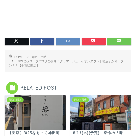
HOME
開店・閉店
7/21(火) スープパスタのお店「クラマージュ イオンタウン千種店」がオープ
ン！！【千種区開店】
RELATED POST
開店・閉店
開店・閉店
【閉店】3/25をもって神田町
8/13(木)(予定) 京命の「味