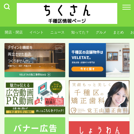
開店・閉店
イベント
ニュース
知ってた？
グルメ
まとめ
お