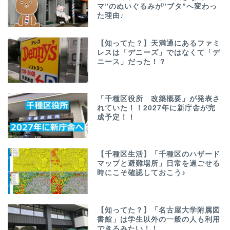
マ”のぬいぐるみが”ブタ”へ変わっ
た理由♪
【知ってた？】天満通にあるファミ
レスは「デニーズ」ではなくて「デ
ニース」だった！？
「千種区役所 改築概要」が発表さ
れていた！！2027年に新庁舎が完
成予定！！
【千種区生活】「千種区のハザード
マップと避難場所」日常を過ごせる
時にこそ確認しておこう♪
【知ってた？】「名古屋大学附属図
書館」は学生以外の一般の人も利用
できるみたい！！