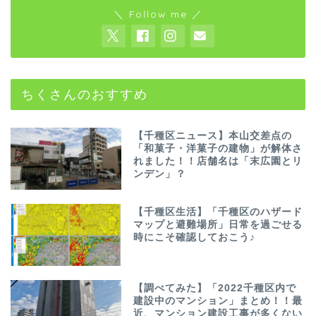
＼ Follow me ／
ちくさんのおすすめ
【千種区ニュース】本山交差点の
「和菓子・洋菓子の建物」が解体さ
れました！！店舗名は「末広園とリ
ンデン」？
【千種区生活】「千種区のハザード
マップと避難場所」日常を過ごせる
時にこそ確認しておこう♪
【調べてみた】「2022千種区内で
建設中のマンション」まとめ！！最
近、マンション建設工事が多くない