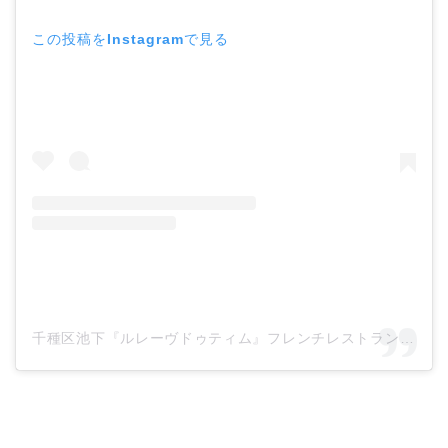
この投稿をInstagramで見る
千種区池下『ルレーヴドゥティム』フレンチレストラン(@le.reve.de.tim)がシェアした投稿