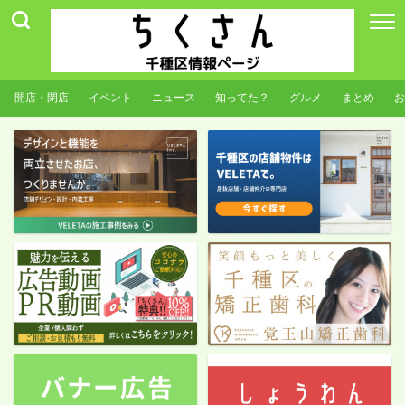
開店・閉店
イベント
ニュース
知ってた？
グルメ
まとめ
お