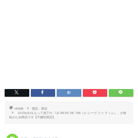
HOME
開店・閉店
10/29(水)をもって池下の「LE REVE DE TIM（ル レーヴ ドゥ ティム）」が移
転のため閉店です【千種区閉店】