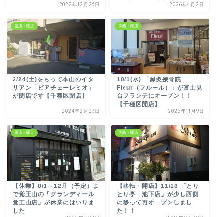
2022年12月25日
2026年4月2日
開店・閉店
開店・閉店
2/24(土)をもって本山のイタ
10/1(水) 「鍼灸接骨院
リアン「ピアチェーレミオ」
Fleur（フルール）」が富士見
が閉店です【千種区閉店】
台フランテにオープン！！
【千種区開店】
2024年2月23日
2025年11月9日
開店・閉店
開店・閉店
【休業】8/1～12月（予定）ま
【移転・開店】11/18 「とり
で覚王山の「グランディール
とり亭 池下店」が少し西側
覚王山店」が休業にはいりま
に移って再オープンしまし
した
た！！