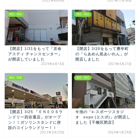
2022年8月4日
2021年11月18日
開店・閉店
開店・閉店
【閉店】1/31をもって「京命
【閉店】3/20をもって豊年町
アスティ チャンスセンター」
の「らあめん処あいれん」が
が閉店していました
閉店しました
2023年4月13日
2021年4月21日
開店・閉店
開店・閉店
【開店】3/25 「ＥＮＥＯＳラ
今池の「e-スポーツスタジ
ンドリー四谷通店」がオープ
オ espo (エスポ)」が閉店し
ン！！ガソリンスタンドに併
ました【千種区閉店】
設のコインランドリー！！
2022年3月25日
2024年1月29日