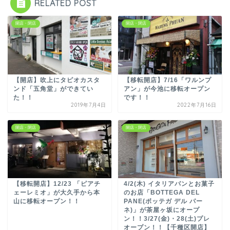
RELATED POST
開店・閉店
開店・閉店
【開店】吹上にタピオカスタ
【移転開店】7/16「ワルンプ
ンド「五角堂」ができてい
アン」が今池に移転オープン
た！！
です！！
2019年7月4日
2022年7月16日
開店・閉店
開店・閉店
【移転開店】12/23 「ピアチ
4/2(木) イタリアパンとお菓子
ェーレミオ」が大久手から本
のお店「BOTTEGA DEL
山に移転オープン！！
PANE(ボッテガ デル パー
ネ)」が茶屋ヶ坂にオープ
ン！！3/27(金)・28(土)プレ
オープン！！【千種区開店】