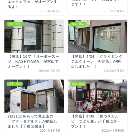
エットカフェ」がオープンす
ます！！
るよ♪
2019年8月4日
2023年3月1日
開店・閉店
開店・閉店
【開店】10/7 「オーダースー
【開店】4/24 「クライミング
ツ KASHIYAMA」が本山で
ジムクオーレ 今池店」が開
オープン！！
店しました！！
2022年10月3日
2021年5月1日
開店・閉店
開店・閉店
7/28(日)をもって覚王山の
【開店】4/30 「骨つきカル
「ファータデルテ」が閉店し
ビ つぶら屋」が千種にオー
ました【千種区閉店】
プン！！
2024年8月9日
2022年4月30日