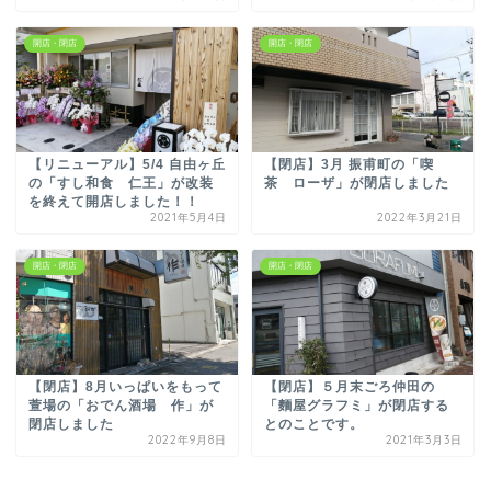
開店・閉店
開店・閉店
【リニューアル】5/4 自由ヶ丘
【閉店】3月 振甫町の「喫
の「すし和食 仁王」が改装
茶 ローザ」が閉店しました
を終えて開店しました！！
2021年5月4日
2022年3月21日
開店・閉店
開店・閉店
【閉店】8月いっぱいをもって
【閉店】５月末ごろ仲田の
萱場の「おでん酒場 作」が
「麵屋グラフミ」が閉店する
閉店しました
とのことです。
2022年9月8日
2021年3月3日