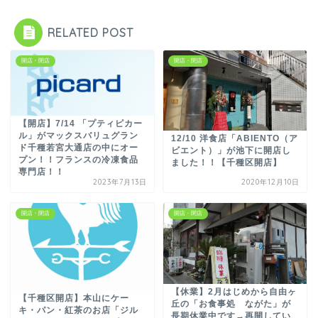
RELATED POST
開店・閉店
開店・閉店
【開店】7/14 「プティピカー
ル」がマックスバリュグラン
12/10 洋食店「ABIENTO（ア
ド千種若宮大通店の中にオー
ビエント）」が池下に開店し
プン！！フランスの冷凍食品
ました！！【千種区開店】
専門店！！
2023年7月13日
2020年12月10日
開店・閉店
開店・閉店
【休業】2月はじめから自由ヶ
【千種区開店】本山にケー
丘の「お食事処 ながた」が
キ・パン・紅茶のお店「ジル
長期休業中です→再開してい