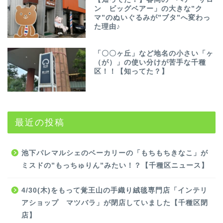
ン ビッグベアー」の大きな”ク
マ”のぬいぐるみが”ブタ”へ変わっ
た理由♪
「〇〇ヶ丘」など地名の小さい「ヶ
（が）」の使い分けが苦手な千種
区！！【知ってた？】
最近の投稿
池下パレマルシェのベーカリーの「もちもちきなこ」が
ミスドの”もっちゅりん”みたい！？【千種区ニュース】
4/30(木)をもって覚王山の手織り絨毯専門店「インテリ
アショップ マツバラ」が閉店していました【千種区閉
店】