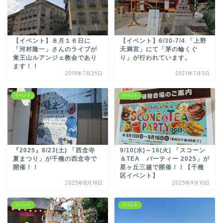
【イベント】８月１６日に
【イベント】6/30-7/4 「上野
「河村隆一」さんのライブが
天満宮」にて「茅の輪くぐ
覚王山ルアンジェ教会であり
り」が行われています。
ます！！
2019年7月25日
2021年7月3日
イベント
イベント
『2025』8/23(土) 「西念寺
9/10(水)～16(火) 「スコーン
夏まつり」が千種の西念寺で
＆TEA パーティー 2025」が
開催！！
星ヶ丘三越で開催！！【千種
区イベント】
2025年8月18日
2025年9月10日
イベント
イベント