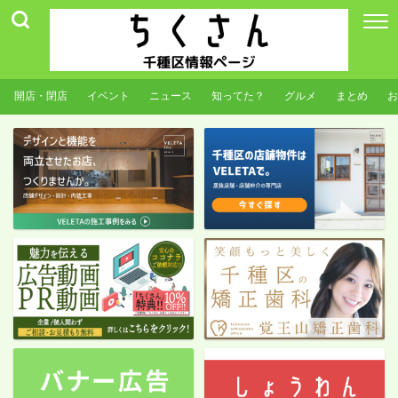
開店・閉店
イベント
ニュース
知ってた？
グルメ
まとめ
お