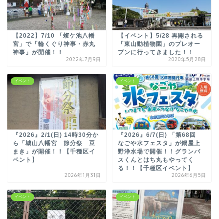
【2022】7/10 「蝮ケ池八幡
【イベント】5/28 再開される
宮」で「輪くぐり神事・赤丸
「東山動植物園」のプレオー
神事」が開催！！
プンに行ってきました！！
2022年7月9日
2020年5月28日
イベント
イベント
『2026』2/1(日) 14時30分か
『2026』6/7(日) 「第68回
ら「城山八幡宮 節分祭 豆
なごや水フェスタ」が鍋屋上
まき」が開催！！【千種区イ
野浄水場で開催！！グランパ
ベント】
スくんとはち丸もやってく
る！！【千種区イベント】
2026年1月31日
2026年6月5日
イベント
イベント