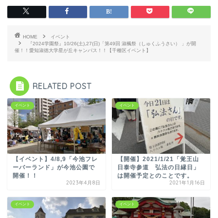
HOME
イベント
『2024学園祭』10/26(土),27(日)「第49回 淑楓祭（しゅくふうさい） 」が開
催！！愛知淑徳大学星が丘キャンパス！！【千種区イベント】
RELATED POST
イベント
イベント
【イベント】4/8,9「今池フレ
【開催】2021/1/21「覚王山
ーバーランド」が今池公園で
日泰寺参道 弘法の日縁日」
開催！！
は開催予定とのことです。
2023年4月8日
2021年1月16日
イベント
イベント