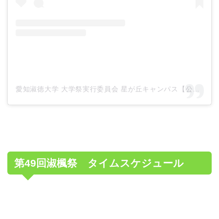
愛知淑徳大学 大学祭実行委員会 星が丘キャンパス【公式】(@shukufu_49)がシェアした投稿
第49回淑楓祭 タイムスケジュール