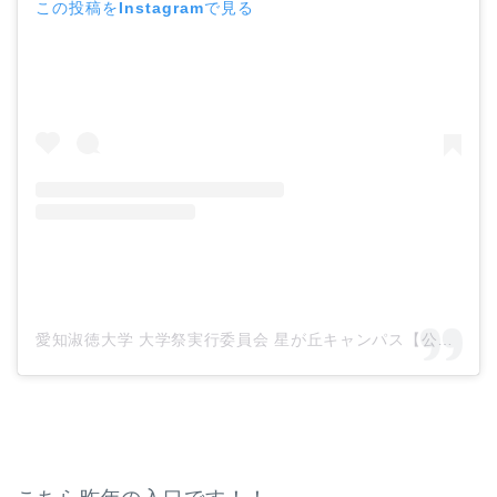
この投稿をInstagramで見る
愛知淑徳大学 大学祭実行委員会 星が丘キャンパス【公式】(@shukufu_49)がシェアした投稿