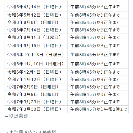
→取扱業務
→★千種区内バス路線図