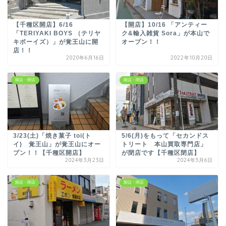
【千種区開店】6/16
【開店】10/16 「アンティー
「TERIYAKI BOYS （テリヤ
ク&輸入雑貨 Sora」が本山で
キボーイズ）」が覚王山に開
オープン！！
店！！
2020年6月16日
2022年10月20日
開店・閉店
開店・閉店
3/23(土)「焼き菓子 toi(ト
5/6(月)をもって「セカンドス
イ) 覚王山」が覚王山にオー
トリート 本山買取専門店」
プン！！【千種区開店】
が閉店です【千種区閉店】
2024年3月23日
2024年5月6日
開店・閉店
開店・閉店