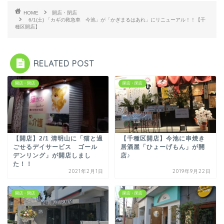
HOME
開店・閉店
6/1(土) 「カギの救急車 今池」が「かぎまるはあれ」にリニューアル！！【千
種区開店】
RELATED POST
開店・閉店
開店・閉店
【開店】2/1 清明山に「猫と過
【千種区開店】今池に串焼き
ごせるデイサービス ゴール
居酒屋「ひょーげもん」が開
デンリング」が開店しまし
店♪
た！！
2021年2月1日
2019年9月22日
開店・閉店
開店・閉店