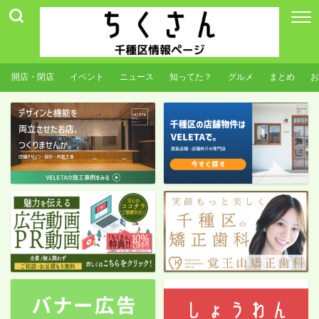
開店・閉店
イベント
ニュース
知ってた？
グルメ
まとめ
お