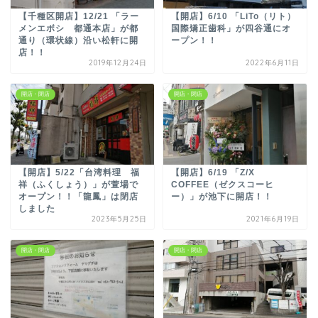
【千種区開店】12/21 「ラー
【開店】6/10 「LiTo（リト）
メンエボシ 都通本店」が都
国際矯正歯科」が四谷通にオ
通り（環状線）沿い松軒に開
ープン！！
店！！
2019年12月24日
2022年6月11日
開店・閉店
開店・閉店
【開店】5/22「台湾料理 福
【開店】6/19 「Z/X
祥（ふくしょう）」が萱場で
COFFEE（ゼクスコーヒ
オープン！！「龍鳳」は閉店
ー）」が池下に開店！！
しました
2023年5月25日
2021年6月19日
開店・閉店
開店・閉店