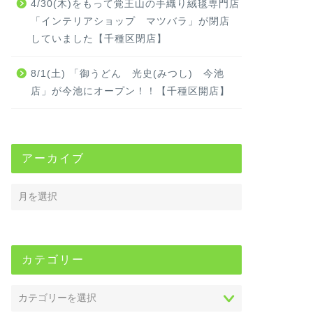
4/30(木)をもって覚王山の手織り絨毯専門店
「インテリアショップ マツバラ」が閉店
していました【千種区閉店】
8/1(土) 「御うどん 光史(みつし) 今池
店」が今池にオープン！！【千種区開店】
アーカイブ
カテゴリー