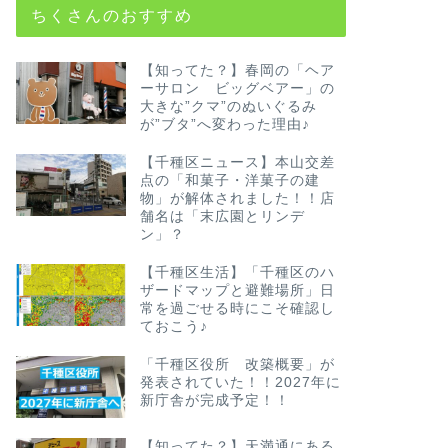
ちくさんのおすすめ
【知ってた？】春岡の「ヘア
ーサロン ビッグベアー」の
大きな”クマ”のぬいぐるみ
が”ブタ”へ変わった理由♪
【千種区ニュース】本山交差
点の「和菓子・洋菓子の建
物」が解体されました！！店
舗名は「末広園とリンデ
ン」？
【千種区生活】「千種区のハ
ザードマップと避難場所」日
常を過ごせる時にこそ確認し
ておこう♪
「千種区役所 改築概要」が
発表されていた！！2027年に
新庁舎が完成予定！！
【知ってた？】天満通にある