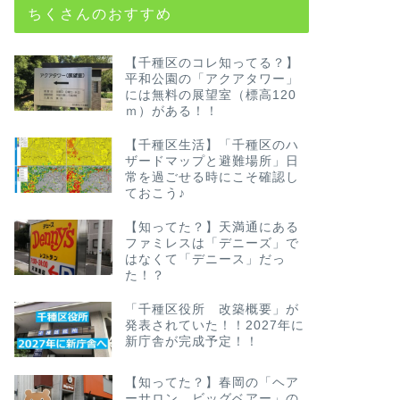
ちくさんのおすすめ
【千種区のコレ知ってる？】
平和公園の「アクアタワー」
には無料の展望室（標高120
ｍ）がある！！
【千種区生活】「千種区のハ
ザードマップと避難場所」日
常を過ごせる時にこそ確認し
ておこう♪
【知ってた？】天満通にある
ファミレスは「デニーズ」で
はなくて「デニース」だっ
た！？
「千種区役所 改築概要」が
発表されていた！！2027年に
新庁舎が完成予定！！
【知ってた？】春岡の「ヘア
ーサロン ビッグベアー」の