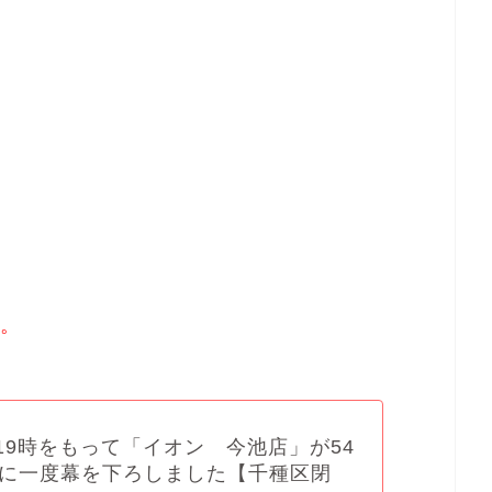
た。
木)19時をもって「イオン 今池店」が54
に一度幕を下ろしました【千種区閉