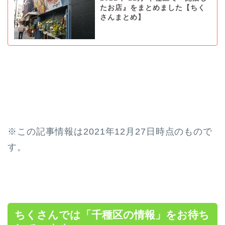
たお店』をまとめました【ちく
さんまとめ】
※この記事情報は2021年12月27日時点のもので
す。
ちくさんでは「千種区の情報」をお待ち