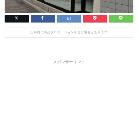
記事内に商品プロモーションを含む場合があります
スポンサーリンク