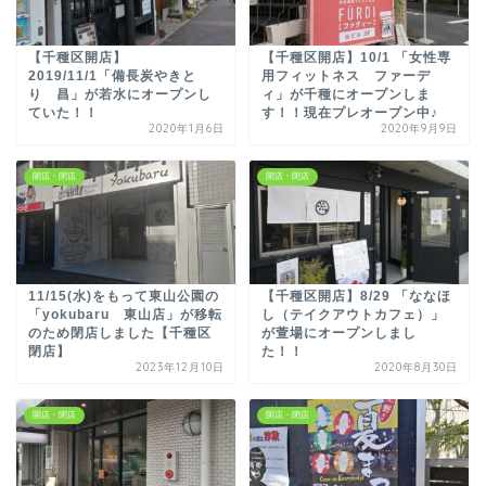
【千種区開店】
【千種区開店】10/1 「女性専
2019/11/1「備長炭やきと
用フィットネス ファーデ
り 昌」が若水にオープンし
ィ」が千種にオープンしま
ていた！！
す！！現在プレオープン中♪
2020年1月6日
2020年9月9日
開店・閉店
開店・閉店
11/15(水)をもって東山公園の
【千種区開店】8/29 「ななほ
「yokubaru 東山店」が移転
し（テイクアウトカフェ）」
のため閉店しました【千種区
が萱場にオープンしまし
閉店】
た！！
2023年12月10日
2020年8月30日
開店・閉店
開店・閉店