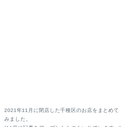
2021年11月に閉店した千種区のお店をまとめて
みました。