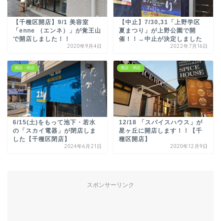
【千種区開店】9/1 美容室
【中止】7/30,31「上野学区
「enne （エンネ）」が覚王山
夏まつり」が上野公園で開
で開店しました！！
催！！→中止が決定しました
2020年9月4日
2022年7月16日
開店・閉店
開店・閉店
6/15(土)をもって池下・若水
12/18 「スパイスハウス」が
の「スカイ電器」が閉店しま
星ヶ丘に開店します！！【千
した【千種区閉店】
種区開店】
2024年6月21日
2020年12月9日
スポンサーリンク