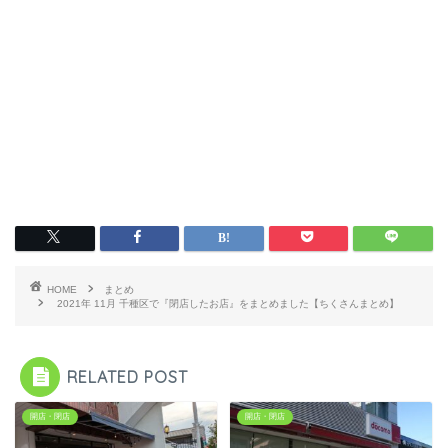
HOME
まとめ
2021年 11月 千種区で『閉店したお店』をまとめました【ちくさんまとめ】
RELATED POST
開店・閉店
開店・閉店